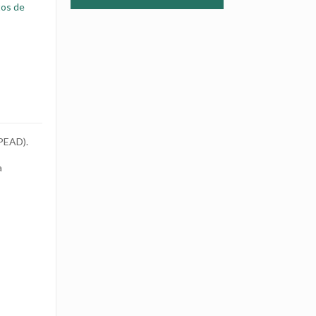
tos de
(PEAD).
a