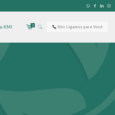
0
 a KMI
Nós Ligamos para Você