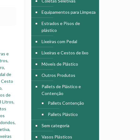
Coletas Seletivas
Equipamentos para Limpeza
Estrados e Pisos de
plástico
Lixeiras com Pedal
Lixeiras e Cestos de lixo
ras e
tros
,
Móveis de Plástico
rro
,
dal de
Outros Produtos
,
Cesto
Pallets de Plástico e
o
,
Contenção
os de
 Litros
,
Pallets Contenção
tos
Pallets Plástico
tos
redondos
,
Sem categoria
letiva
,
ixeiras
Vasos Plásticos