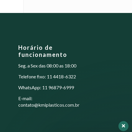
As
opções
podem
ser
escolhidas
na
página
Horário de
do
funcionamento
produto
Seg. a Sex das 08:00 as 18:00
Telefone fixo: 11 4418-6322
WhatsApp: 11 96879-6999
E-mail:
contato@kmiplasticos.com.br