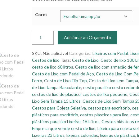
Cores
Adicionar ao Orçamento
SKU:
Não aplicável
Categorias:
Lixeiras com Pedal
,
Lixei
Cestos de lixo
Tags:
Cesto de Lixo
,
Cesto de lixo 100 Li
cesto de lixo 60 litros
,
Cesto de lixo com armação de fe
Cesto de Lixo com Pedal de Aço
,
Cesto de Lixo Com Pe
Ferro
,
Cesto de Lixo Flip Top
,
Cesto de Lixo sem Tampa
de Lixo tampa Basculante
,
cesto para lixo cesto redond
cestos de lixo de plástico
,
cestos de lixo pequeno
,
Cest
Lixo Sem Tampa 15 Litros
,
Cestos de Lixo Sem Tampa 23
Cestos para Coleta Seletiva
,
cestos para escritório
,
ces
plásticos para escritório
,
cestos plásticos para lixo
,
ces
plásticos para lixo Lixeiras 15 Litros
,
Cestos plásticos 
Empresa que vende cesto de lixo
,
Lixeira para coleta se
Lixeiras 23 Litros
,
lixeiras coloridas
,
lixeiras de plástico
,
l