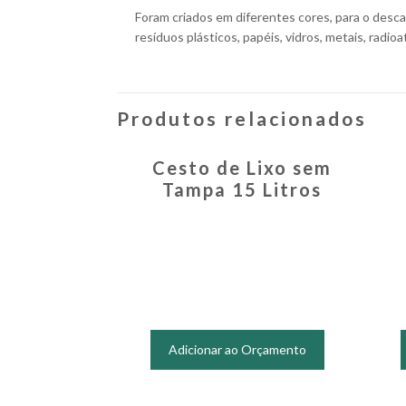
Foram criados em diferentes cores, para o desca
resíduos plásticos, papéis, vidros, metais, radioat
Produtos relacionados
Cesto de Lixo sem
Tampa 15 Litros
Este
produto
Adicionar ao Orçamento
tem
várias
variantes.