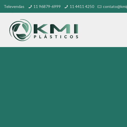
Televendas
11 96879-6999
11 4411 4250
contato@kmip