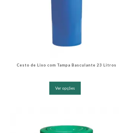
Cesto de Lixo com Tampa Basculante 23 Litros
Este
produto
Ver opções
tem
várias
variantes.
As
opções
podem
ser
escolhidas