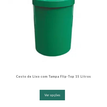
na
página
do
produto
Cesto de Lixo com Tampa Flip-Top 15 Litros
Este
produto
Ver opções
tem
várias
variantes.