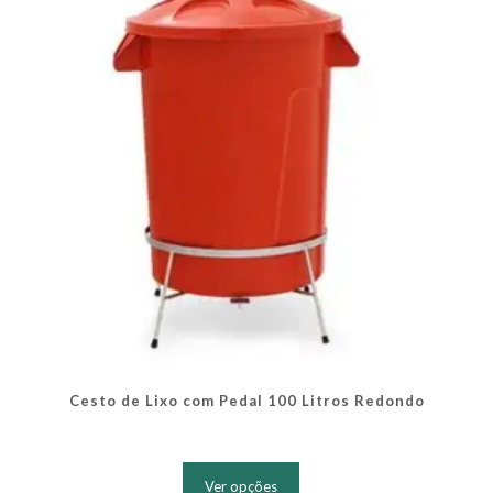
ser
escolhidas
na
página
do
produto
Cesto de Lixo com Pedal 100 Litros Redondo
Este
produto
Ver opções