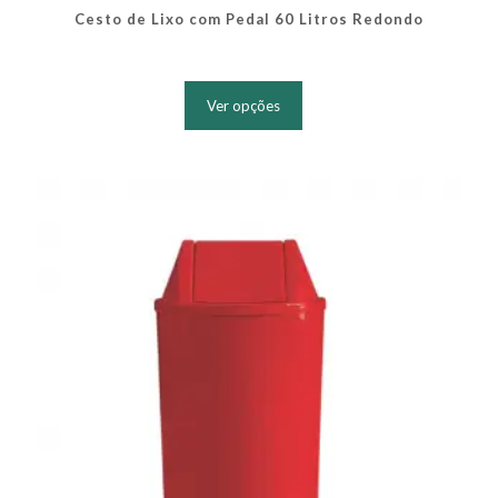
Cesto de Lixo com Pedal 60 Litros Redondo
Este
produto
Ver opções
tem
várias
variantes.
As
opções
podem
ser
escolhidas
na
página
do
produto