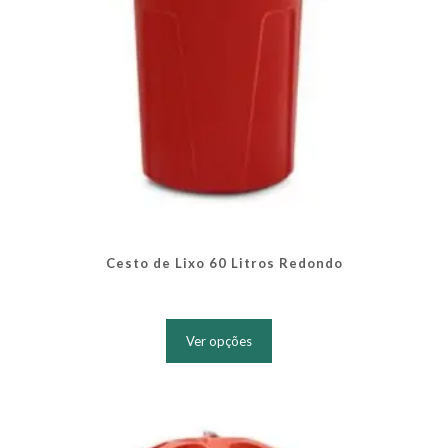
produto
Cesto de Lixo 60 Litros Redondo
Este
produto
Ver opções
tem
várias
variantes.
As
opções
podem