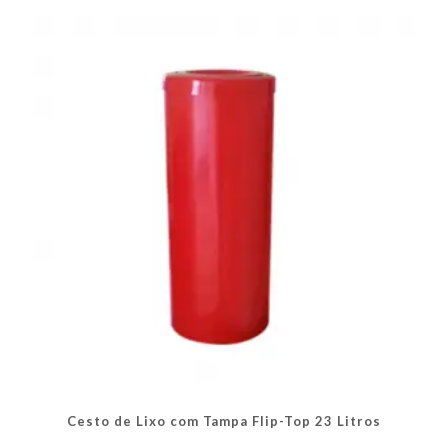
As
opções
podem
ser
escolhidas
na
página
do
produto
Cesto de Lixo com Tampa Flip-Top 23 Litros