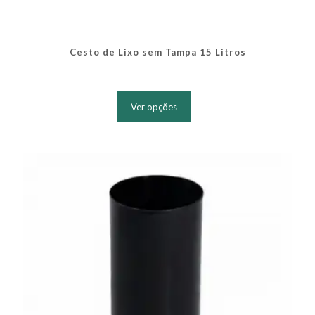
Cesto de Lixo sem Tampa 15 Litros
Este
produto
Ver opções
tem
várias
variantes.
As
opções
podem
ser
escolhidas
na
página
do
produto