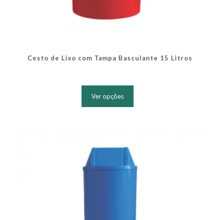
Cesto de Lixo com Tampa Basculante 15 Litros
Este
produto
Ver opções
tem
várias
variantes.
As
opções
podem
ser
escolhidas
na
página
do
produto