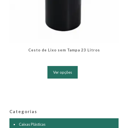
Cesto de Lixo sem Tampa 23 Litros
Este
produto
Ver opções
tem
várias
variantes.
As
opções
podem
ser
Categorias
escolhidas
na
página
Caixas Plásticas