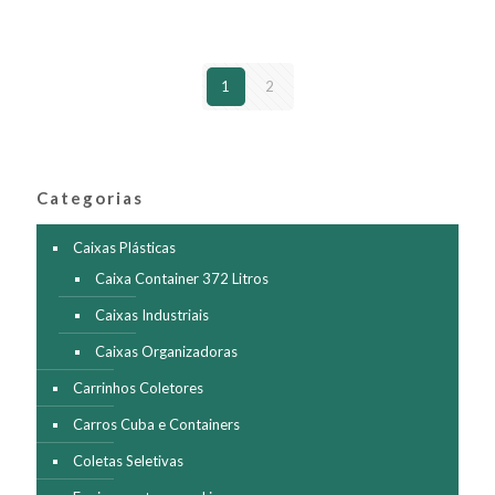
variantes.
As
opções
podem
1
2
ser
escolhidas
na
página
do
produto
Categorias
Caixas Plásticas
Caixa Container 372 Litros
Caixas Industriais
Caixas Organizadoras
Carrinhos Coletores
Carros Cuba e Containers
Coletas Seletivas