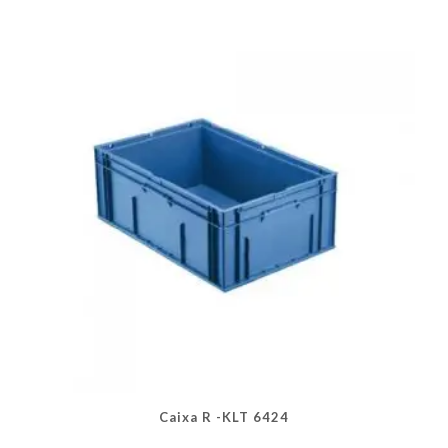
As
opções
podem
ser
escolhidas
na
página
do
produto
Caixa R -KLT 6424