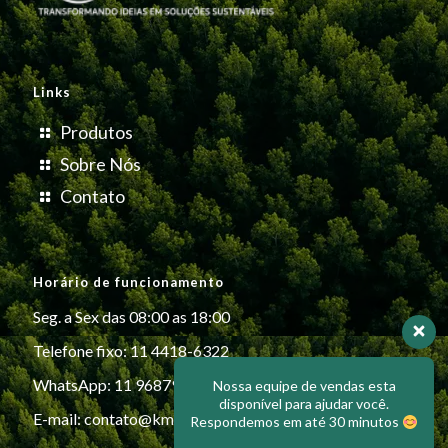
Links
Produtos
Sobre Nós
Contato
Horário de funcionamento
Seg. a Sex das 08:00 as 18:00
Telefone fixo: 11 4418-6322
WhatsApp: 11 96879-6999
Nossa equipe de vendas esta
disponível para ajudar você.
E-mail:
contato@kmiplasticos.com.br
Respondemos em até 30 minutos