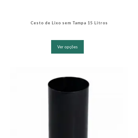
Cesto de Lixo sem Tampa 15 Litros
Este
produto
Ver opções
tem
várias
variantes.
As
opções
podem
ser
escolhidas
na
página
do
produto