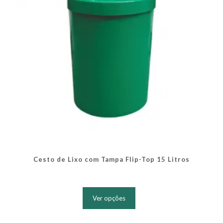
na
página
do
produto
Cesto de Lixo com Tampa Flip-Top 15 Litros
Este
produto
Ver opções
tem
várias
variantes.