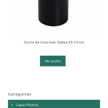
Cesto de Lixo sem Tampa 23 Litros
Este
produto
Ver opções
tem
várias
variantes.
As
opções
podem
ser
Categorias
escolhidas
na
página
Caixas Plásticas