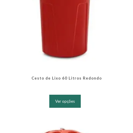
produto
Cesto de Lixo 60 Litros Redondo
Este
produto
Ver opções
tem
várias
variantes.
As
opções
podem