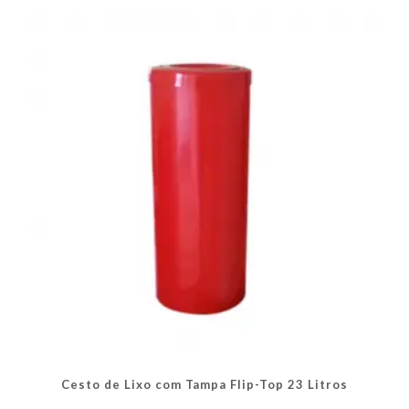
As
opções
podem
ser
escolhidas
na
página
do
produto
Cesto de Lixo com Tampa Flip-Top 23 Litros