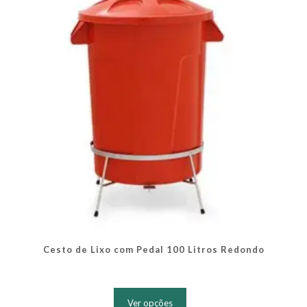
ser
escolhidas
na
página
do
produto
Cesto de Lixo com Pedal 100 Litros Redondo
Este
produto
Ver opções