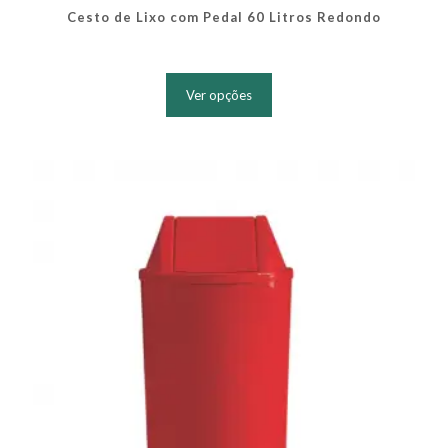
Cesto de Lixo com Pedal 60 Litros Redondo
Este
produto
Ver opções
tem
várias
variantes.
As
opções
podem
ser
escolhidas
na
página
do
produto