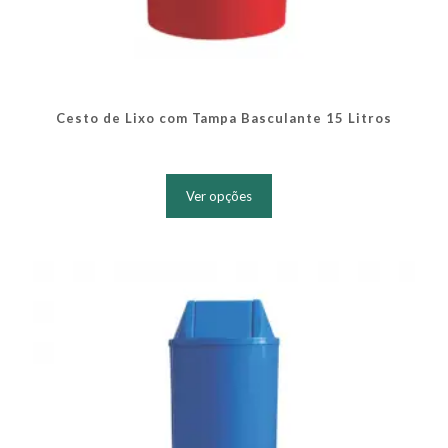
Cesto de Lixo com Tampa Basculante 15 Litros
Este
produto
Ver opções
tem
várias
variantes.
As
opções
podem
ser
escolhidas
na
página
do
produto