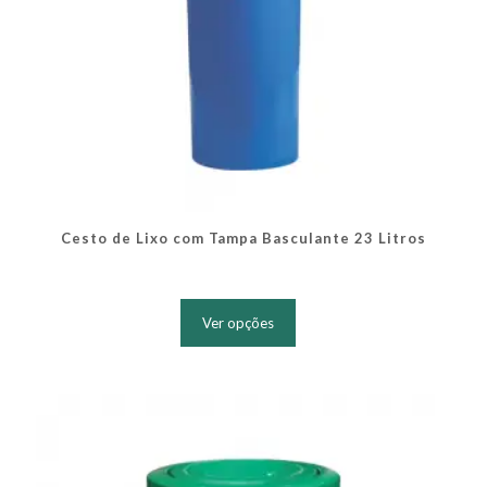
Cesto de Lixo com Tampa Basculante 23 Litros
Este
produto
Ver opções
tem
várias
variantes.
As
opções
podem
ser
escolhidas