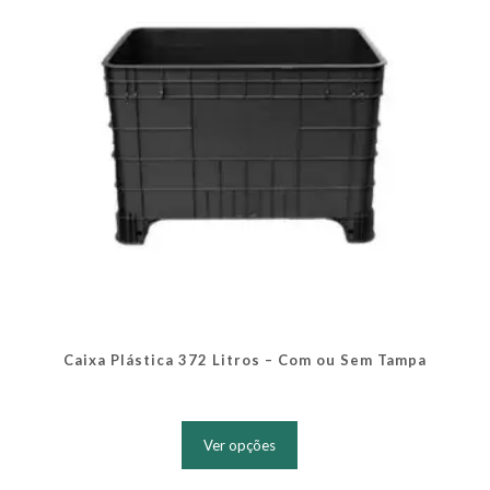
na
página
do
produto
Caixa Plástica 372 Litros – Com ou Sem Tampa
Este
produto
Ver opções
tem
várias