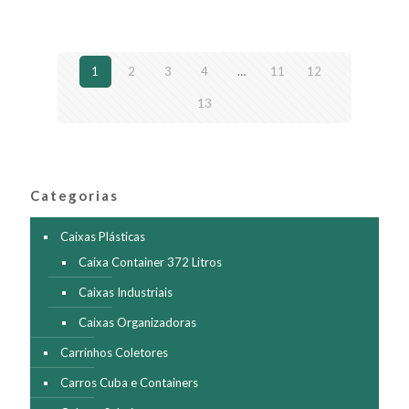
variantes.
As
opções
podem
1
2
3
4
…
11
12
ser
escolhidas
13
na
página
do
produto
Categorias
Caixas Plásticas
Caixa Container 372 Litros
Caixas Industriais
Caixas Organizadoras
Carrinhos Coletores
Carros Cuba e Containers