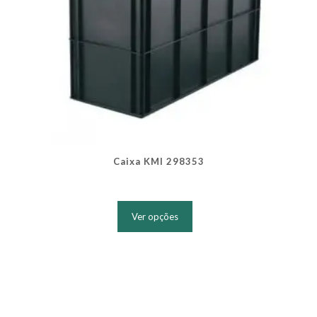
Caixa KMI 298353
Este
produto
Ver opções
tem
várias
variantes.
As
opções
podem
ser
escolhidas