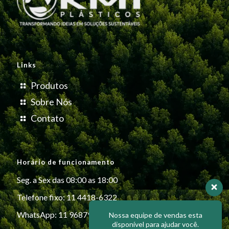
Links
Produtos
Sobre Nós
Contato
Horário de funcionamento
Seg. a Sex das 08:00 as 18:00
Telefone fixo: 11 4418-6322
WhatsApp: 11 96879-6999
Nossa equipe de vendas esta
disponível para ajudar você.