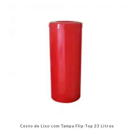
As
opções
podem
ser
escolhidas
na
página
do
produto
Cesto de Lixo com Tampa Flip-Top 23 Litros