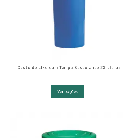
Cesto de Lixo com Tampa Basculante 23 Litros
Este
produto
Ver opções
tem
várias
variantes.
As
opções
podem
ser
escolhidas