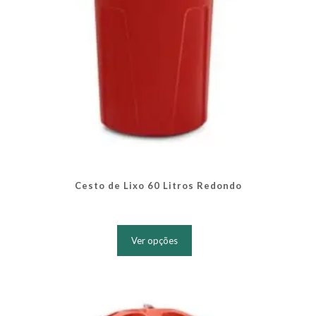
produto
Cesto de Lixo 60 Litros Redondo
Este
produto
Ver opções
tem
várias
variantes.
As
opções
podem