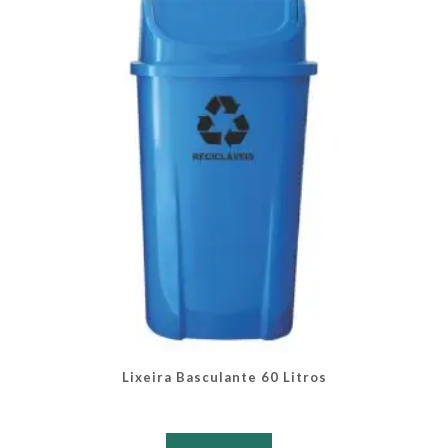
podem
ser
escolhidas
na
página
do
produto
Lixeira Basculante 60 Litros
Este
produto