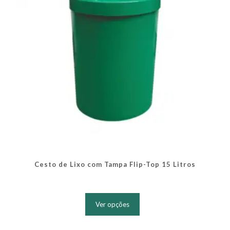
na
página
do
produto
Cesto de Lixo com Tampa Flip-Top 15 Litros
Este
produto
Ver opções
tem
várias
variantes.