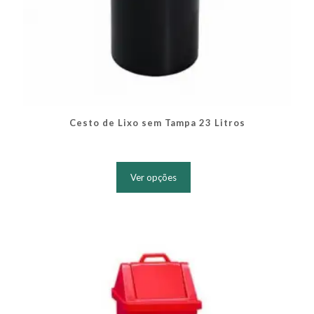
Cesto de Lixo sem Tampa 23 Litros
Este
produto
Ver opções
tem
várias
variantes.
As
opções
podem
ser
escolhidas
na
página