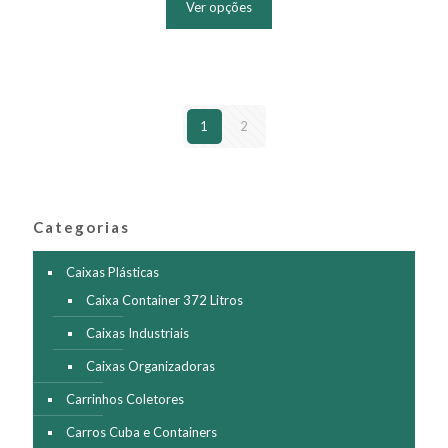
Ver opções
tem
várias
variantes.
As
opções
podem
1
2
ser
escolhidas
na
página
do
produto
Categorias
Caixas Plásticas
Caixa Container 372 Litros
Caixas Industriais
Caixas Organizadoras
Carrinhos Coletores
Carros Cuba e Containers