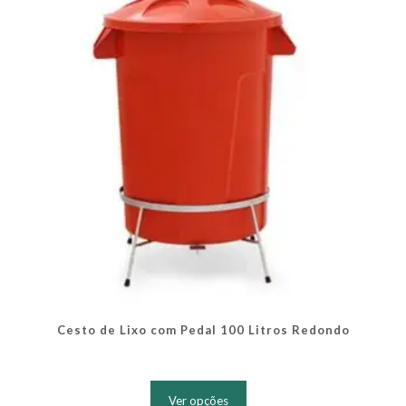
ser
escolhidas
na
página
do
produto
Cesto de Lixo com Pedal 100 Litros Redondo
Este
produto
Ver opções