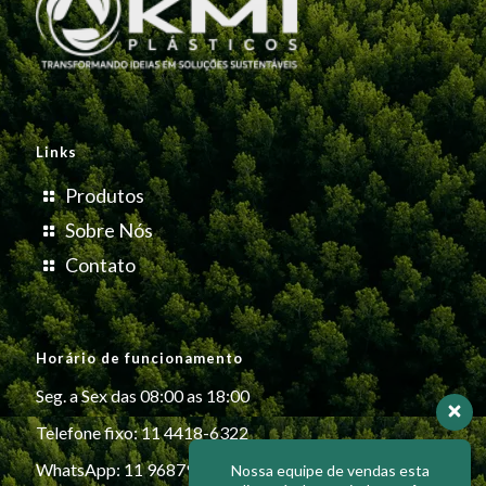
Links
Produtos
Sobre Nós
Contato
Horário de funcionamento
Seg. a Sex das 08:00 as 18:00
Telefone fixo: 11 4418-6322
WhatsApp: 11 96879-6999
Nossa equipe de vendas esta