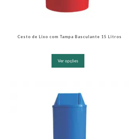
Cesto de Lixo com Tampa Basculante 15 Litros
Este
produto
Ver opções
tem
várias
variantes.
As
opções
podem
ser
escolhidas
na
página
do
produto