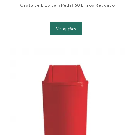
Cesto de Lixo com Pedal 60 Litros Redondo
Este
produto
Ver opções
tem
várias
variantes.
As
opções
podem
ser
escolhidas
na
página
do
produto