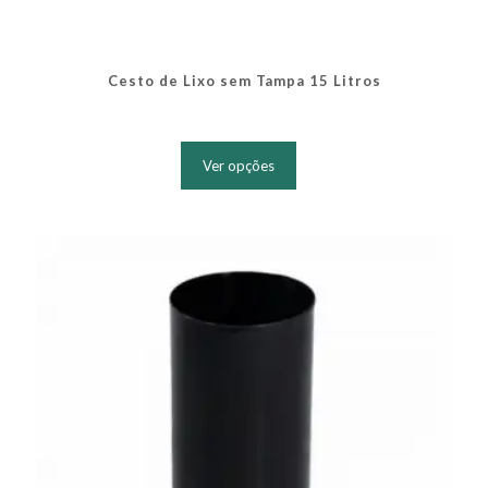
Cesto de Lixo sem Tampa 15 Litros
Este
produto
Ver opções
tem
várias
variantes.
As
opções
podem
ser
escolhidas
na
página
do
produto