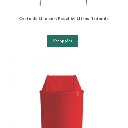
Cesto de Lixo com Pedal 60 Litros Redondo
Este
produto
Ver opções
tem
várias
variantes.
As
opções
podem
ser
escolhidas
na
página
do
produto