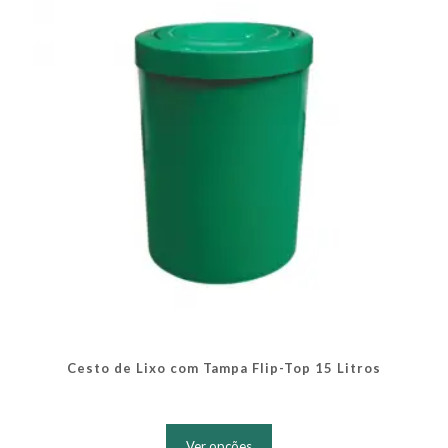
podem
ser
escolhidas
na
página
do
produto
Cesto de Lixo com Tampa Flip-Top 15 Litros
Este
produto
Ver opções