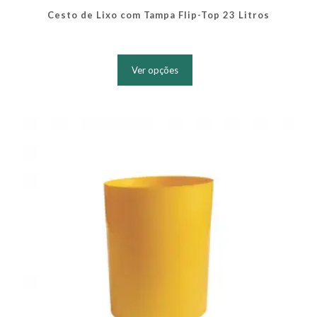
Cesto de Lixo com Tampa Flip-Top 23 Litros
Este
produto
Ver opções
tem
várias
variantes.
As
opções
podem
ser
escolhidas
na
página
do
produto