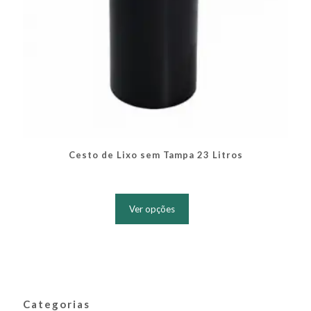
Cesto de Lixo sem Tampa 23 Litros
Este
produto
Ver opções
tem
várias
variantes.
As
opções
podem
ser
Categorias
escolhidas