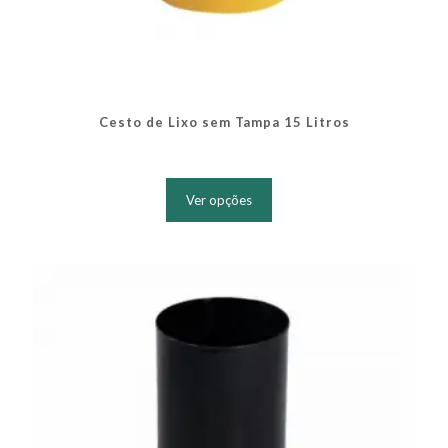
Cesto de Lixo sem Tampa 15 Litros
Este
produto
Ver opções
tem
várias
variantes.
As
opções
podem
ser
escolhidas
na
página
do
produto