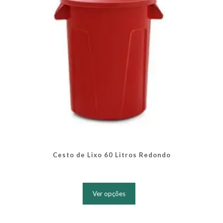
na
página
do
produto
Cesto de Lixo 60 Litros Redondo
Este
produto
Ver opções
tem
várias
variantes.