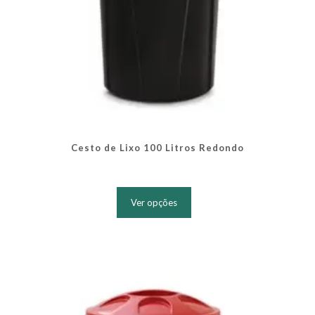
Cesto de Lixo 100 Litros Redondo
Este
produto
Ver opções
tem
várias
variantes.
As
opções
podem
ser
escolhidas