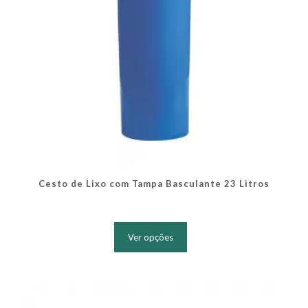
produto
Cesto de Lixo com Tampa Basculante 23 Litros
Este
produto
Ver opções
tem
várias
variantes.
As
opções