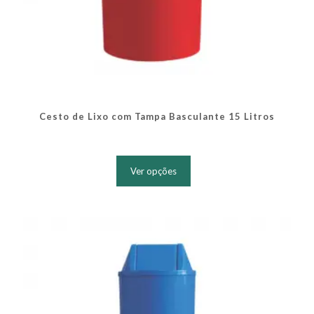
Cesto de Lixo com Tampa Basculante 15 Litros
Este
produto
Ver opções
tem
várias
variantes.
As
opções
podem
ser
escolhidas
na
página
do