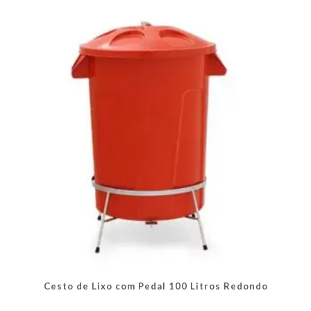
As
opções
podem
ser
escolhidas
na
página
do
produto
Cesto de Lixo com Pedal 100 Litros Redondo