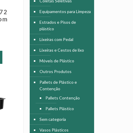
Coletas Seletivas
372
Equipamentos para Limpeza
Com
Estrados e Pisos de
plástico
Lixeiras com Pedal
Este
Lixeiras e Cestos de lixo
produto
Móveis de Plástico
tem
várias
Outros Produtos
variantes.
As
Pallets de Plástico e
opções
Contenção
podem
Pallets Contenção
ser
escolhidas
Pallets Plástico
na
Sem categoria
página
do
Vasos Plásticos