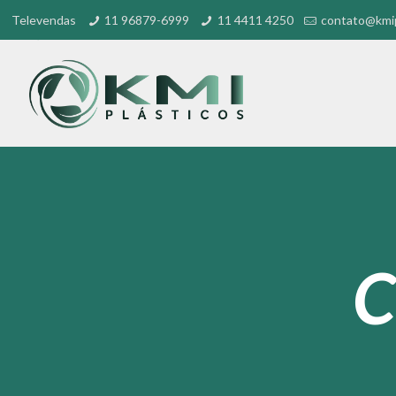
Televendas
11 96879-6999
11 4411 4250
contato@kmip
C