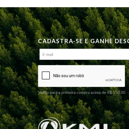
escolhidas
na
página
do
produto
CADASTRA-SE E GANHE DE
Válido para a primeira compra acima de R$ 150,00