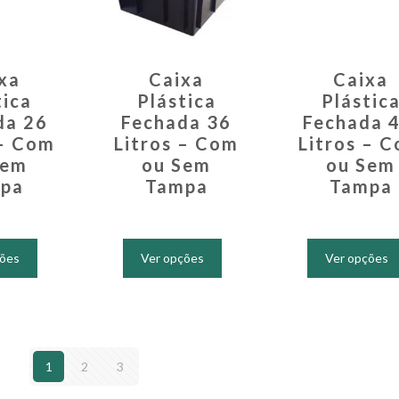
página
página
do
do
produto
produto
xa
Caixa
Caixa
tica
Plástica
Plástic
da 26
Fechada 36
Fechada 4
 – Com
Litros – Com
Litros – 
Sem
ou Sem
ou Sem
pa
Tampa
Tampa
Este
Este
produto
produto
ções
Ver opções
Ver opções
tem
tem
várias
várias
variantes.
variantes.
As
As
opções
opções
1
2
3
podem
podem
ser
ser