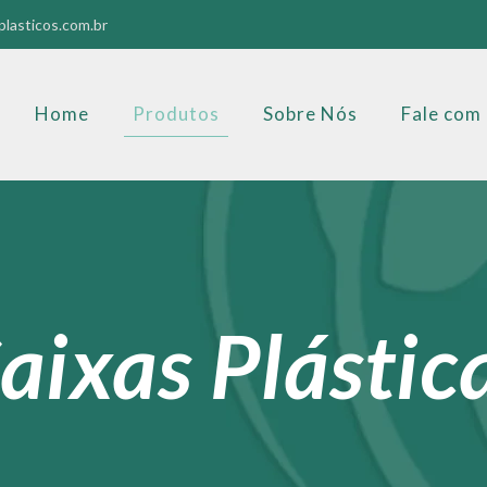
lasticos.com.br
Home
Produtos
Sobre Nós
Fale com
aixas Plástic