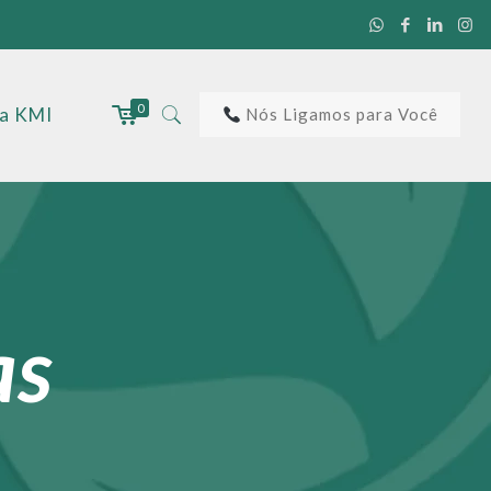
0
 a KMI
Nós Ligamos para Você
as