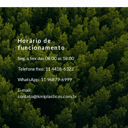
escolhidas
na
página
do
produto
Horário de
funcionamento
Seg. a Sex das 08:00 as 18:00
Telefone fixo: 11 4418-6322
WhatsApp: 11 96879-6999
E-mail:
contato@kmiplasticos.com.br
Nossa equipe de vendas esta