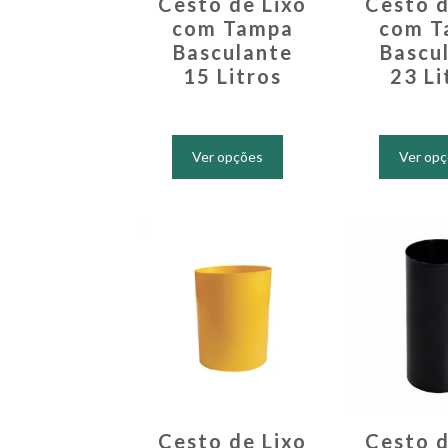
Cesto de Lixo
Cesto d
com Tampa
com T
Basculante
Bascu
15 Litros
23 Li
Este
produto
Ver opções
Ver op
tem
várias
variantes.
As
opções
podem
ser
escolhidas
na
página
do
produto
Cesto de Lixo
Cesto d