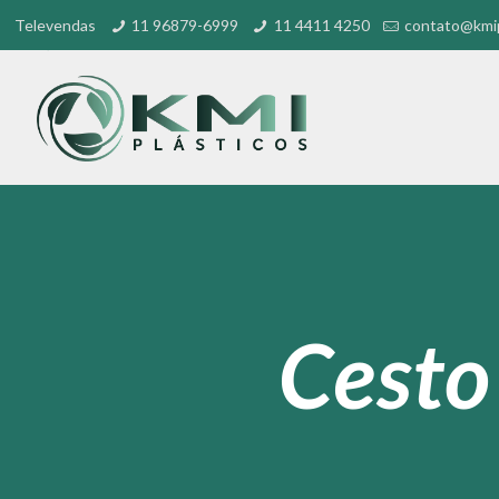
Televendas
11 96879-6999
11 4411 4250
contato@kmip
Cesto