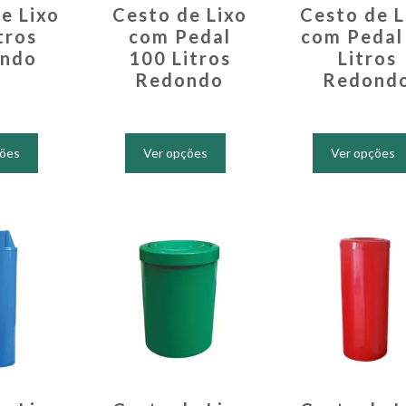
e Lixo
Cesto de Lixo
Cesto de L
tros
com Pedal
com Pedal
ndo
100 Litros
Litros
Redondo
Redond
Este
Este
produto
produto
ções
Ver opções
Ver opções
tem
tem
várias
várias
variantes.
variantes.
As
As
opções
opções
podem
podem
ser
ser
escolhidas
escolhidas
na
na
página
página
do
do
produto
produto