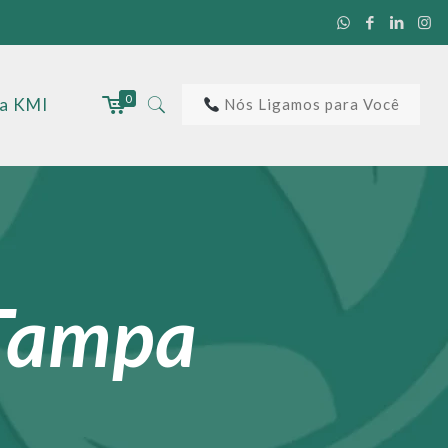
0
 a KMI
Nós Ligamos para Você
 Tampa