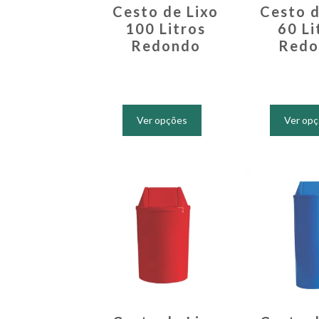
Cesto de Lixo
Cesto d
100 Litros
60 Li
Redondo
Redo
Este
produto
Ver opções
Ver op
tem
várias
variantes.
As
opções
podem
ser
escolhidas
na
página
do
produto