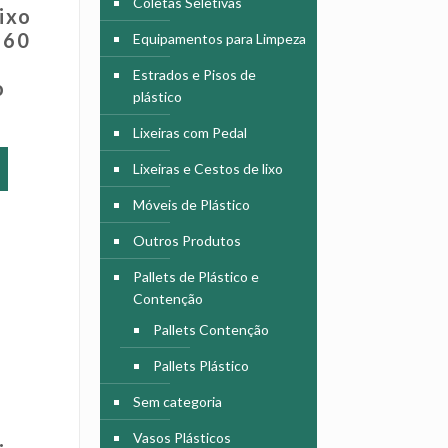
Coletas Seletivas
ixo
 60
Equipamentos para Limpeza
Estrados e Pisos de
o
plástico
Lixeiras com Pedal
Este
produto
Lixeiras e Cestos de lixo
tem
Móveis de Plástico
várias
variantes.
Outros Produtos
As
opções
Pallets de Plástico e
podem
Contenção
ser
Pallets Contenção
escolhidas
na
Pallets Plástico
página
Sem categoria
do
produto
Vasos Plásticos