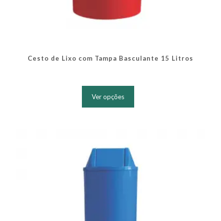
Cesto de Lixo com Tampa Basculante 15 Litros
Este
produto
Ver opções
tem
várias
variantes.
As
opções
podem
ser
escolhidas
na
página
do
produto