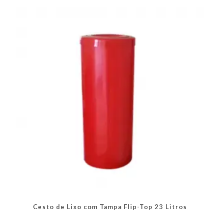
As
opções
podem
ser
escolhidas
na
página
do
produto
Cesto de Lixo com Tampa Flip-Top 23 Litros