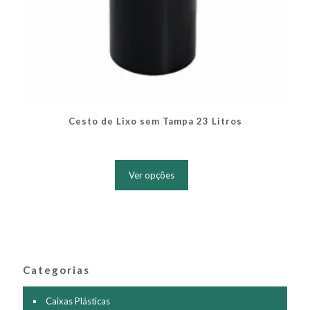
Cesto de Lixo sem Tampa 23 Litros
Este
produto
Ver opções
tem
várias
variantes.
As
opções
podem
ser
Categorias
escolhidas
na
página
Caixas Plásticas