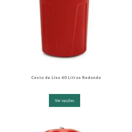
produto
Cesto de Lixo 60 Litros Redondo
Este
produto
Ver opções
tem
várias
variantes.
As
opções
podem