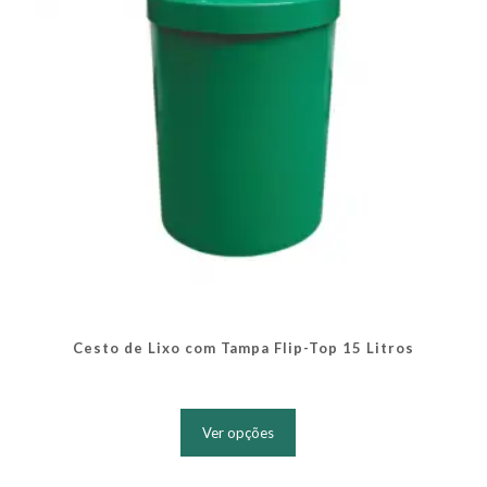
na
página
do
produto
Cesto de Lixo com Tampa Flip-Top 15 Litros
Este
produto
Ver opções
tem
várias
variantes.