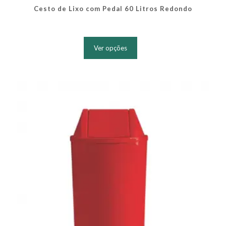
Cesto de Lixo com Pedal 60 Litros Redondo
Este
produto
Ver opções
tem
várias
variantes.
As
opções
podem
ser
escolhidas
na
página
do
produto