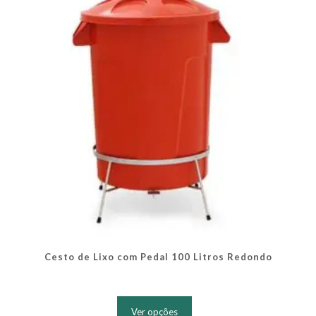
ser
escolhidas
na
página
do
produto
Cesto de Lixo com Pedal 100 Litros Redondo
Este
produto
Ver opções