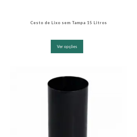
Cesto de Lixo sem Tampa 15 Litros
Este
produto
Ver opções
tem
várias
variantes.
As
opções
podem
ser
escolhidas
na
página
do
produto