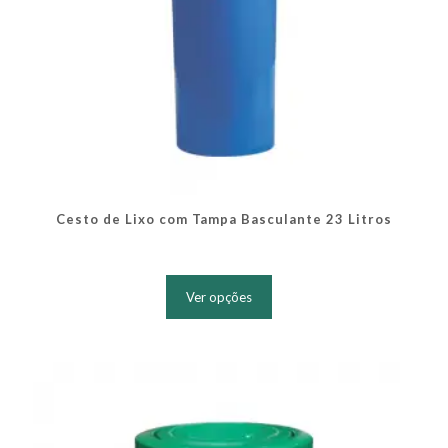
Cesto de Lixo com Tampa Basculante 23 Litros
Este
produto
Ver opções
tem
várias
variantes.
As
opções
podem
ser
escolhidas