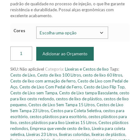
padrão de qualidade no processo de injeção, o que lhe garante
resistência e durabilidade. Possui alças ergonômicas com
excelente acabamento.
Cores
Adicionar ao Orçamento
SKU:
Não aplicável
Categoria:
Lixeiras e Cestos de lixo
Tags:
Cesto de Lixo
,
Cesto de lixo 100 Litros
,
cesto de lixo 60 litros
,
Cesto de lixo com armação de ferro
,
Cesto de Lixo com Pedal de
Aço
,
Cesto de Lixo Com Pedal de Ferro
,
Cesto de Lixo Flip Top
,
Cesto de Lixo sem Tampa
,
Cesto de Lixo tampa Basculante
,
cesto
para lixo cesto redondo
,
cestos de lixo de plástico
,
cestos de lixo
pequeno
,
Cestos de Lixo Sem Tampa 15 Litros
,
Cestos de Lixo
Sem Tampa 23 Litros
,
Cestos para Coleta Seletiva
,
cestos para
escritório
,
cestos plásticos para escritório
,
cestos plásticos para
lixo
,
cestos plásticos para lixo Lixeiras 15 Litros
,
Cestos plásticos
redondos
,
Empresa que vende cesto de lixo
,
Lixeira para coleta
seletiva
,
Lixeiras 23 Litros
,
lixeiras coloridas
,
lixeiras de plástico
,