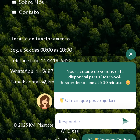
Sobre Nós
Contato
Horário de funcionamento
Seg. a Sex das 08:00 as 18:00
Telefone fixo: 11 4418-6322
WhatsApp: 11 96879-6999
Nossa equipe de vendas esta
disponível para ajudar você.
E-mail:
contato@kmiplasticos.com.br
Respondemos em até 30 minutos
Olá, em que posso ajudar?
© 2025 KMI Plásticos. All Rights Reserved - Desenvolvido por
Wii Digital
Vendas Online