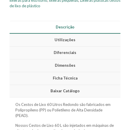
lixeiras para escritório
,
lixeiras pequenas
,
Lixeiras plásticas cestos
de lixo de plástico
Descrição
Utilizações
Diferenciais
Dimensões
Ficha Técnica
Baixar Catálogo
Os Cestos de Lixo 60 Litros Redondo são fabricados em
Polipropileno (PP) ou Polietileno de Alta Densidade
(PEAD).
Nossos Cestos de Lixo 60 L são injetados em máquinas de