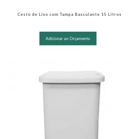
Cesto de Lixo com Tampa Basculante 15 Litros
Este
produto
Adicionar ao Orçamento
tem
várias
variantes.
As
opções
podem
ser
escolhidas
na
página
do
produto