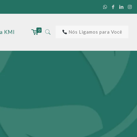
0
 a KMI
Nós Ligamos para Você