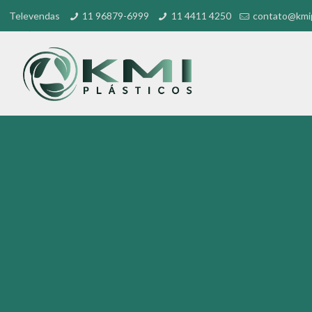
Televendas
11 96879-6999
11 4411 4250
contato@kmip