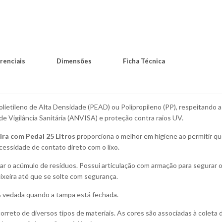
renciais
Dimensões
Ficha Técnica
olietileno de Alta Densidade (PEAD) ou Polipropileno (PP), respeitando 
de Vigilância Sanitária (ANVISA) e proteção contra raios UV.
ira com Pedal 25 Litros
proporciona o melhor em higiene ao permitir q
cessidade de contato direto com o lixo.
itar o acúmulo de resíduos. Possui articulação com armação para segurar 
 lixeira até que se solte com segurança.
100% vedada quando a tampa está fechada.
correto de diversos tipos de materiais. As cores são associadas à coleta 