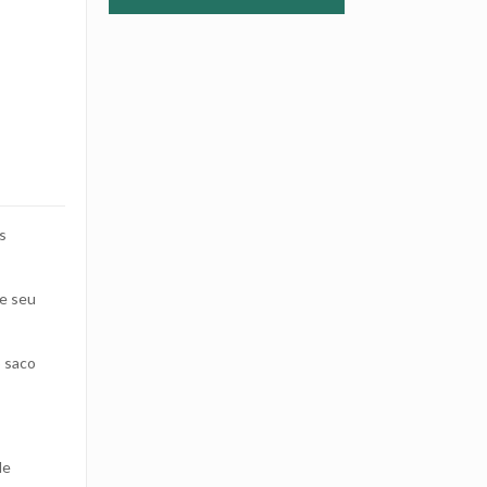
as
ue seu
o saco
de