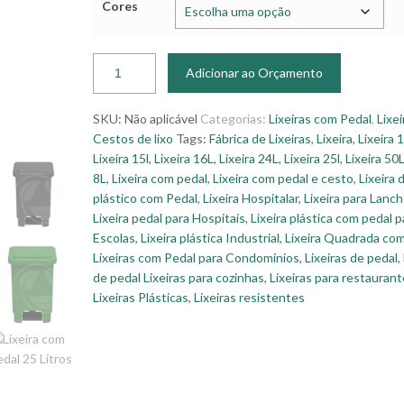
Cores
Adicionar ao Orçamento
SKU:
Não aplicável
Categorias:
Lixeiras com Pedal
,
Lixei
Cestos de lixo
Tags:
Fábrica de Lixeiras
,
Lixeira
,
Lixeira 
Lixeira 15l
,
Lixeira 16L
,
Lixeira 24L
,
Lixeira 25l
,
Lixeira 50
8L
,
Lixeira com pedal
,
Lixeira com pedal e cesto
,
Lixeira 
plástico com Pedal
,
Lixeira Hospitalar
,
Lixeira para Lanc
Lixeira pedal para Hospitais
,
Lixeira plástica com pedal p
Escolas
,
Lixeira plástica Industrial
,
Lixeira Quadrada co
Lixeiras com Pedal para Condomínios
,
Lixeiras de pedal
,
de pedal Lixeiras para cozinhas
,
Lixeiras para restauran
Lixeiras Plásticas
,
Lixeiras resistentes