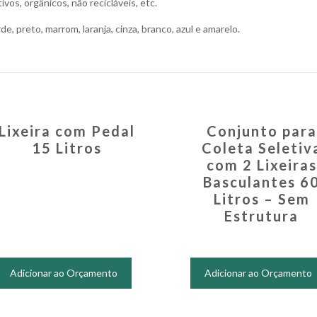
ivos, orgânicos, não recicláveis, etc.
, preto, marrom, laranja, cinza, branco, azul e amarelo.
Lixeira com Pedal
Conjunto para
15 Litros
Coleta Seletiv
com 2 Lixeiras
Basculantes 6
Litros – Sem
Estrutura
Este
produto
Adicionar ao Orçamento
Adicionar ao Orçamento
tem
várias
variantes.