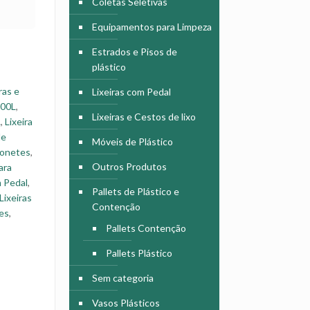
Coletas Seletivas
Equipamentos para Limpeza
Estrados e Pisos de
plástico
ras e
Lixeiras com Pedal
100L
,
Lixeiras e Cestos de lixo
L
,
Lixeira
de
Móveis de Plástico
honetes
,
Outros Produtos
ara
m Pedal
,
Pallets de Plástico e
Lixeiras
Contenção
tes
,
Pallets Contenção
Pallets Plástico
Sem categoria
Vasos Plásticos