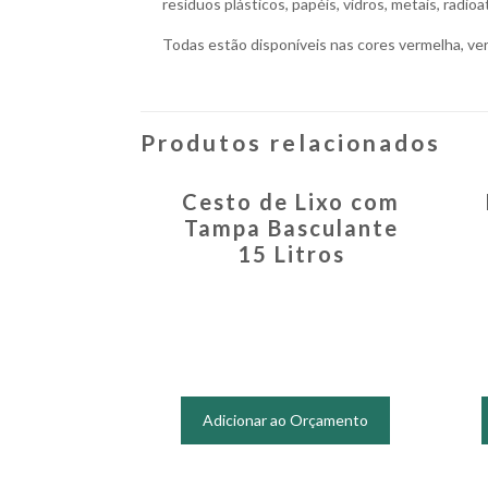
resíduos plásticos, papéis, vidros, metais, radioat
Todas estão disponíveis nas cores vermelha, verde
Produtos relacionados
Cesto de Lixo com
Tampa Basculante
15 Litros
Este
produto
Adicionar ao Orçamento
tem
várias
variantes.