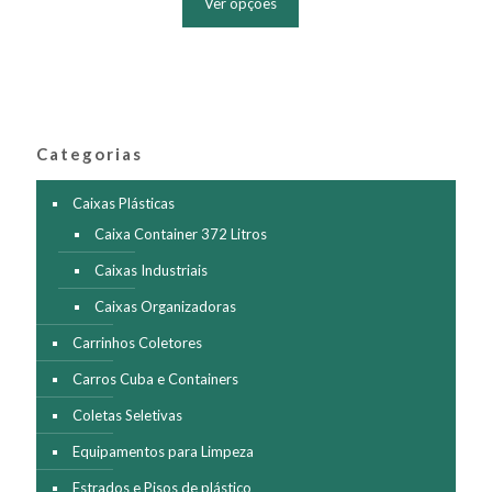
Ver opções
tem
várias
variantes.
As
opções
podem
ser
Categorias
escolhidas
na
página
Caixas Plásticas
do
Caixa Container 372 Litros
produto
Caixas Industriais
Caixas Organizadoras
Carrinhos Coletores
Carros Cuba e Containers
Coletas Seletivas
Equipamentos para Limpeza
Estrados e Pisos de plástico