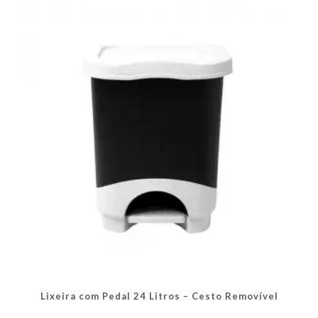
As
opções
podem
ser
escolhidas
na
página
do
produto
Lixeira com Pedal 24 Litros – Cesto Removível