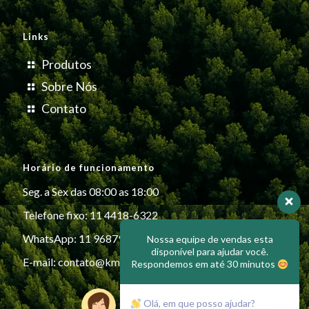
Links
Produtos
Sobre Nós
Contato
Horário de funcionamento
Seg. a Sex das 08:00 as 18:00
Telefone fixo: 11 4418-6322
WhatsApp: 11 96879-6999
Nossa equipe de vendas esta
disponível para ajudar você.
E-mail:
contato@kmiplasticos.com.br
Respondemos em até 30 minutos
Olá, em que posso ajudar?