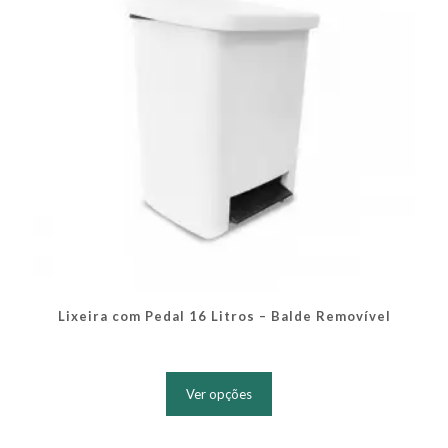
na
página
do
produto
Lixeira com Pedal 16 Litros – Balde Removível
Este
produto
Ver opções
tem
várias
variantes.