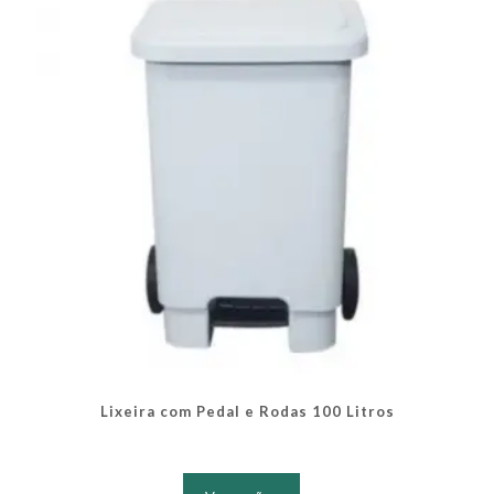
podem
ser
escolhidas
na
página
do
produto
Lixeira com Pedal e Rodas 100 Litros
Este
produto