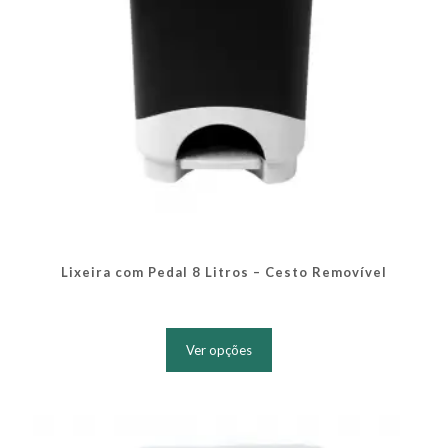
produto
Lixeira com Pedal 8 Litros – Cesto Removível
Este
produto
Ver opções
tem
várias
variantes.
As
opções