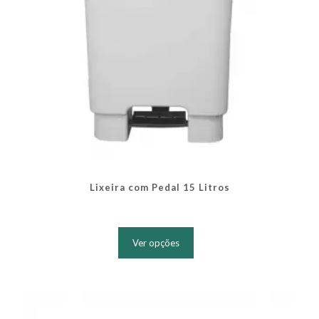
produto
Lixeira com Pedal 15 Litros
Este
produto
Ver opções
tem
várias
variantes.
As
opções
podem