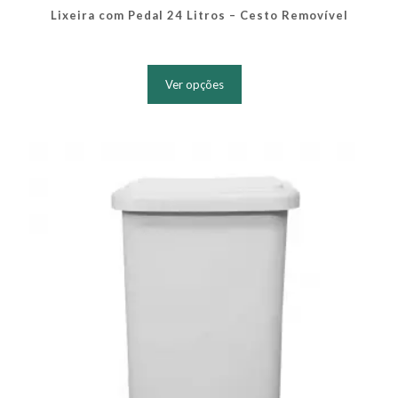
Lixeira com Pedal 24 Litros – Cesto Removível
Este
produto
Ver opções
tem
várias
variantes.
As
opções
podem
ser
escolhidas
na
página
do
produto