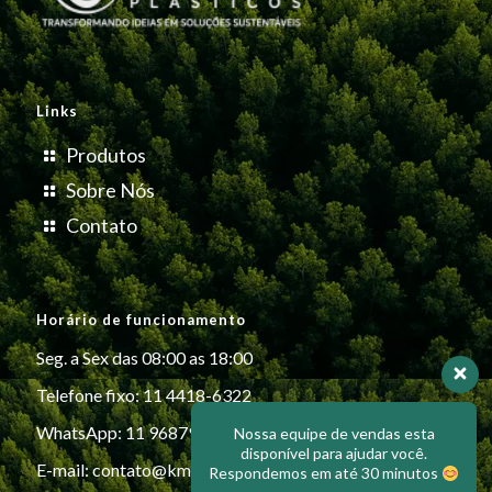
Links
Produtos
Sobre Nós
Contato
Horário de funcionamento
Seg. a Sex das 08:00 as 18:00
Telefone fixo: 11 4418-6322
WhatsApp: 11 96879-6999
Nossa equipe de vendas esta
disponível para ajudar você.
E-mail:
contato@kmiplasticos.com.br
Respondemos em até 30 minutos