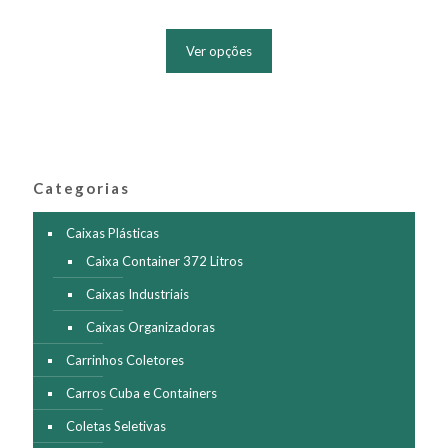
Este
produto
Ver opções
tem
várias
variantes.
As
opções
podem
ser
Categorias
escolhidas
na
página
Caixas Plásticas
do
Caixa Container 372 Litros
produto
Caixas Industriais
Caixas Organizadoras
Carrinhos Coletores
Carros Cuba e Containers
Coletas Seletivas