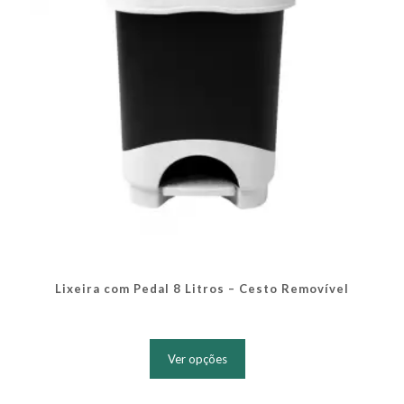
na
página
do
produto
Lixeira com Pedal 8 Litros – Cesto Removível
Este
produto
Ver opções
tem
várias
variantes.