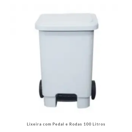
As
opções
podem
ser
escolhidas
na
página
do
produto
Lixeira com Pedal e Rodas 100 Litros