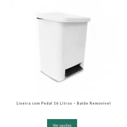
ser
escolhidas
na
página
do
produto
Lixeira com Pedal 16 Litros – Balde Removível
Este
produto
Ver opções