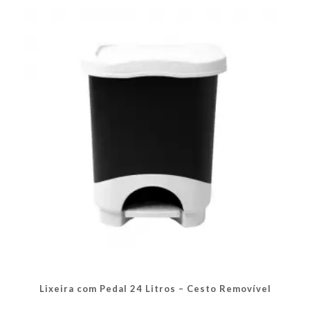
As
opções
podem
ser
escolhidas
na
página
do
produto
Lixeira com Pedal 24 Litros – Cesto Removível