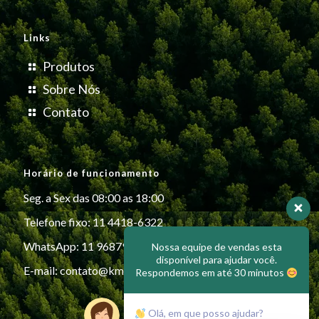
Links
Produtos
Sobre Nós
Contato
Horário de funcionamento
Seg. a Sex das 08:00 as 18:00
Telefone fixo: 11 4418-6322
WhatsApp: 11 96879-6999
Nossa equipe de vendas esta
disponível para ajudar você.
E-mail:
contato@kmiplasticos.com.br
Respondemos em até 30 minutos
Olá, em que posso ajudar?