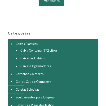
Ver opções
tem
várias
variantes.
As
opções
podem
ser
Categorias
escolhidas
na
página
Caixas Plásticas
do
Caixa Container 372 Litros
produto
Caixas Industriais
Caixas Organizadoras
Carrinhos Coletores
Carros Cuba e Containers
Coletas Seletivas
Equipamentos para Limpeza
Estrados e Pisos de plástico