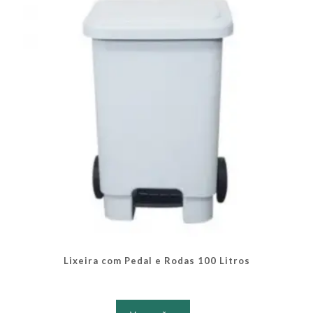
podem
ser
escolhidas
na
página
do
produto
Lixeira com Pedal e Rodas 100 Litros
Este
produto