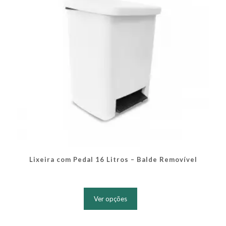
na
página
do
produto
Lixeira com Pedal 16 Litros – Balde Removível
Este
produto
Ver opções
tem
várias
variantes.