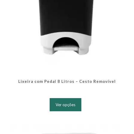
produto
Lixeira com Pedal 8 Litros – Cesto Removível
Este
produto
Ver opções
tem
várias
variantes.
As
opções