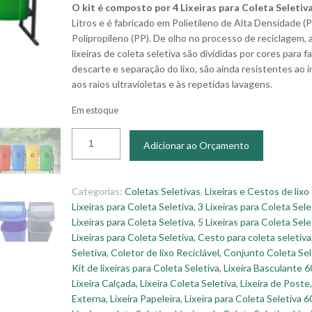
O kit é composto por 4 Lixeiras para Coleta Seletiv
Litros e é fabricado em Polietileno de Alta Densidade 
Polipropileno (PP). De olho no processo de reciclagem, 
lixeiras de coleta seletiva são divididas por cores para fac
descarte e separação do lixo, são ainda resistentes ao 
aos raios ultravioletas e às repetidas lavagens.
Em estoque
Adicionar ao Orçamento
Categorias:
Coletas Seletivas
,
Lixeiras e Cestos de lixo
Lixeiras para Coleta Seletiva
,
3 Lixeiras para Coleta Sele
Lixeiras para Coleta Seletiva
,
5 Lixeiras para Coleta Sele
Lixeiras para Coleta Seletiva
,
Cesto para coleta seletiva
Seletiva
,
Coletor de lixo Reciclável
,
Conjunto Coleta Sel
Kit de lixeiras para Coleta Seletiva
,
Lixeira Basculante 6
Lixeira Calçada
,
Lixeira Coleta Seletiva
,
Lixeira de Poste
Externa
,
Lixeira Papeleira
,
Lixeira para Coleta Seletiva 6