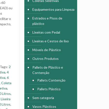
Coletas Seletivas
a
60
(PEAD) ou
Equipamentos para Limpeza
as
Estrados e Pisos de
ilitar o
plástico
impacto,
Lixeiras com Pedal
Lixeiras e Cestos de lixo
Móveis de Plástico
Outros Produtos
Tags:
2
Pallets de Plástico e
tiva
,
4
Contenção
tiva
,
6
Pallets Contenção
,
Coleta
etiva
,
Pallets Plástico
0 Litros
,
Sem categoria
,
Lixeira
0 Litros
,
Vasos Plásticos