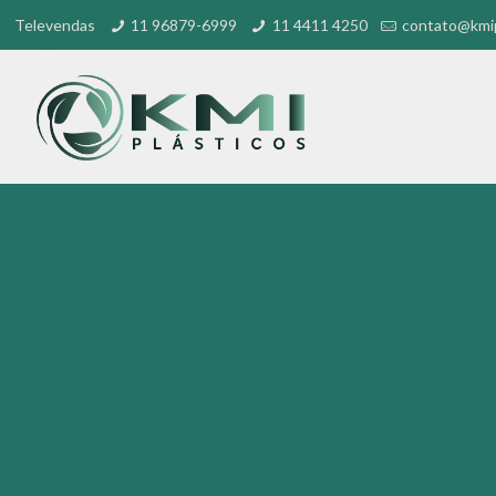
Televendas
11 96879-6999
11 4411 4250
contato@kmip