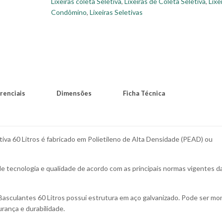
Lixeiras coleta Seletiva
,
Lixeiras de Coleta Seletiva
,
Lixe
Condômino
,
Lixeiras Seletivas
renciais
Dimensões
Ficha Técnica
etiva 60 Litros é fabricado em Polietileno de Alta Densidade (PEAD) ou
de tecnologia e qualidade de acordo com as principais normas vigentes d
 Basculantes 60 Litros possui estrutura em aço galvanizado. Pode ser m
rança e durabilidade.