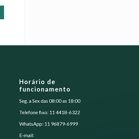
Este
produto
tem
várias
variantes.
As
opções
podem
ser
escolhidas
na
página
Horário de
do
funcionamento
produto
Seg. a Sex das 08:00 as 18:00
Telefone fixo: 11 4418-6322
WhatsApp: 11 96879-6999
E-mail: