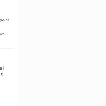
ação do
rom.
al
to