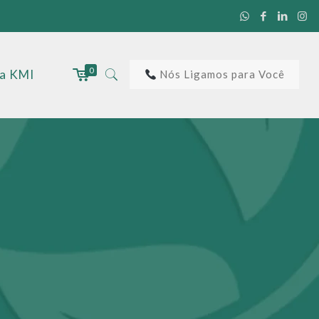
0
 a KMI
Nós Ligamos para Você