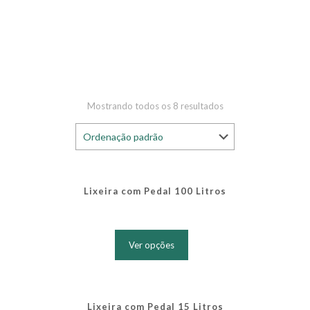
Mostrando todos os 8 resultados
Lixeira com Pedal 100 Litros
Este
produto
Ver opções
tem
várias
variantes.
As
opções
Lixeira com Pedal 15 Litros