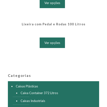
produto
na
Ver opções
tem
página
várias
do
variantes.
produto
As
opções
Lixeira com Pedal e Rodas 100 Litros
podem
ser
Este
escolhidas
produto
na
Ver opções
tem
página
várias
do
variantes.
produto
As
opções
podem
ser
Categorias
escolhidas
na
página
Caixas Plásticas
do
Caixa Container 372 Litros
produto
Caixas Industriais