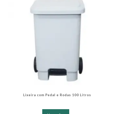
podem
ser
escolhidas
na
página
do
produto
Lixeira com Pedal e Rodas 100 Litros
Este
produto