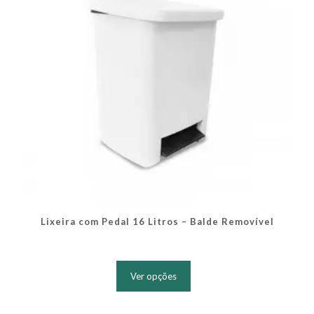
na
página
do
produto
Lixeira com Pedal 16 Litros – Balde Removível
Este
produto
Ver opções
tem
várias
variantes.