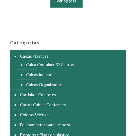
Ver opções
tem
várias
variantes.
As
opções
podem
ser
Categorias
escolhidas
na
página
Caixas Plásticas
do
Caixa Container 372 Litros
produto
Caixas Industriais
Caixas Organizadoras
Carrinhos Coletores
Carros Cuba e Containers
Coletas Seletivas
Equipamentos para Limpeza
Estrados e Pisos de plástico