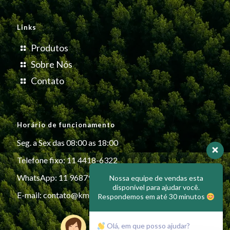
Links
Produtos
Sobre Nós
Contato
Horário de funcionamento
Seg. a Sex das 08:00 as 18:00
Telefone fixo: 11 4418-6322
WhatsApp: 11 96879-6999
Nossa equipe de vendas esta
disponível para ajudar você.
E-mail:
contato@kmiplasticos.com.br
Respondemos em até 30 minutos
Olá, em que posso ajudar?