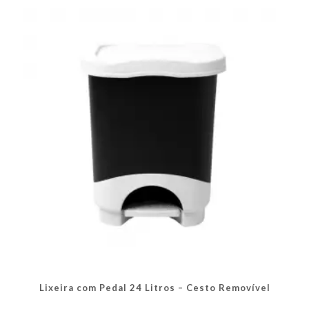
As
opções
podem
ser
escolhidas
na
página
do
produto
Lixeira com Pedal 24 Litros – Cesto Removível