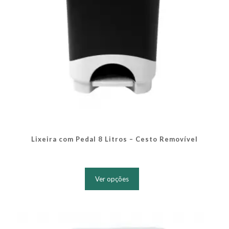
produto
Lixeira com Pedal 8 Litros – Cesto Removível
Este
produto
Ver opções
tem
várias
variantes.
As
opções