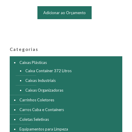
Este
escolhidas
produto
na
Adicionar ao Orçamento
tem
página
várias
do
variantes.
produto
As
opções
podem
ser
Categorias
escolhidas
na
Caixas Plásticas
página
Caixa Container 372 Litros
do
produto
Caixas Industriais
Caixas Organizadoras
Carrinhos Coletores
Carros Cuba e Containers
Coletas Seletivas
Equipamentos para Limpeza