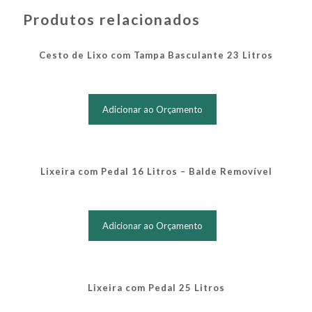
Produtos relacionados
Cesto de Lixo com Tampa Basculante 23 Litros
Este
produto
Adicionar ao Orçamento
tem
várias
variantes.
As
opções
Lixeira com Pedal 16 Litros – Balde Removível
podem
ser
Este
escolhidas
produto
na
Adicionar ao Orçamento
tem
página
várias
do
variantes.
produto
As
opções
Lixeira com Pedal 25 Litros
podem
ser