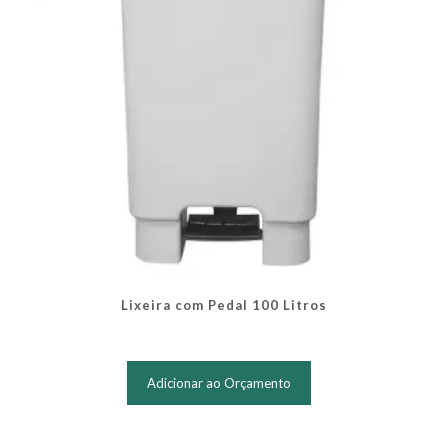
Lixeira com Pedal 100 Litros
Este
produto
Adicionar ao Orçamento
tem
várias
variantes.