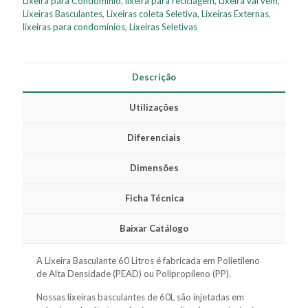
Lixeira para Condomínio
,
lixeira para reciclagem
,
Lixeira vai vem
,
Lixeiras Basculantes
,
Lixeiras coleta Seletiva
,
Lixeiras Externas
,
lixeiras para condomínios
,
Lixeiras Seletivas
Descrição
Utilizações
Diferenciais
Dimensões
Ficha Técnica
Baixar Catálogo
A Lixeira Basculante 60 Litros é fabricada em Polietileno
de Alta Densidade (PEAD) ou Polipropileno (PP).
Nossas lixeiras basculantes de 60L são injetadas em