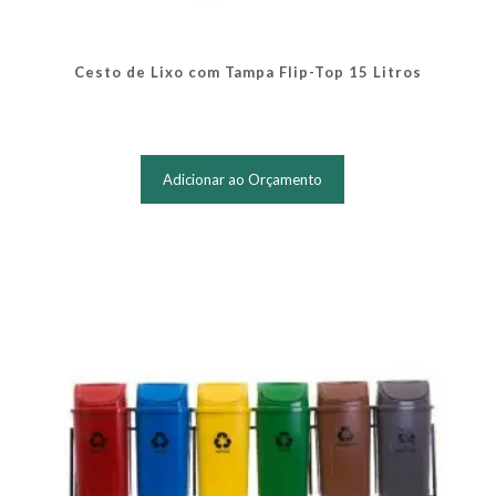
Cesto de Lixo com Tampa Flip-Top 15 Litros
Este
produto
Adicionar ao Orçamento
tem
várias
variantes.
As
opções
podem
ser
escolhidas
na
página
do
produto