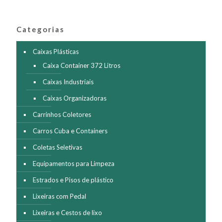
As
opções
podem
ser
Categorias
escolhidas
na
Caixas Plásticas
página
Caixa Container 372 Litros
do
produto
Caixas Industriais
Caixas Organizadoras
Carrinhos Coletores
Carros Cuba e Containers
Coletas Seletivas
Equipamentos para Limpeza
Estrados e Pisos de plástico
Lixeiras com Pedal
Lixeiras e Cestos de lixo