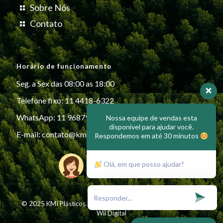
Sobre Nós
Contato
Horário de funcionamento
Seg. a Sex das 08:00 as 18:00
Telefone fixo: 11 4418-6322
WhatsApp: 11 96879-6999
Nossa equipe de vendas esta
disponível para ajudar você.
E-mail:
contato@kmiplasticos.com.br
Respondemos em até 30 minutos
Olá, em que posso ajudar?
© 2025 KMI Plásticos. All Rights Reserved - Desenvolvido por
Wii Digital