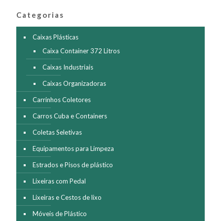
ser
Categorias
escolhidas
na
página
Caixas Plásticas
do
Caixa Container 372 Litros
produto
Caixas Industriais
Caixas Organizadoras
Carrinhos Coletores
Carros Cuba e Containers
Coletas Seletivas
Equipamentos para Limpeza
Estrados e Pisos de plástico
Lixeiras com Pedal
Lixeiras e Cestos de lixo
Móveis de Plástico