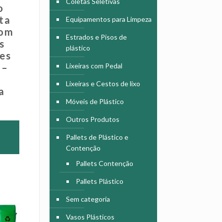
Coletas Seletivas
o
ta
Equipamentos para Limpeza
com
Estrados e Pisos de
s
plástico
es
Lixeiras com Pedal
 –
Lixeiras e Cestos de lixo
a
Móveis de Plástico
Outros Produtos
Pallets de Plástico e
Contenção
Pallets Contenção
Pallets Plástico
Sem categoria
Vasos Plásticos