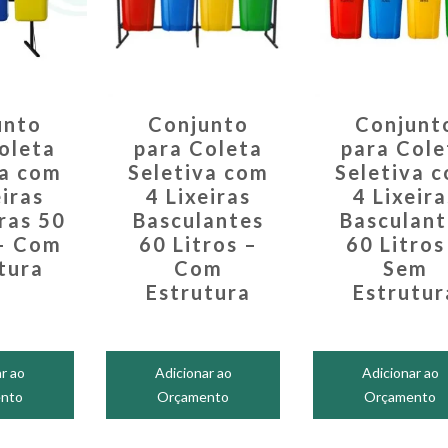
unto
Conjunto
Conjunt
oleta
para Coleta
para Cole
va com
Seletiva com
Seletiva 
eiras
4 Lixeiras
4 Lixeira
ras 50
Basculantes
Basculant
 – Com
60 Litros –
60 Litros
tura
Com
Sem
Estrutura
Estrutur
r ao
Adicionar ao
Adicionar ao
nto
Orçamento
Orçamento