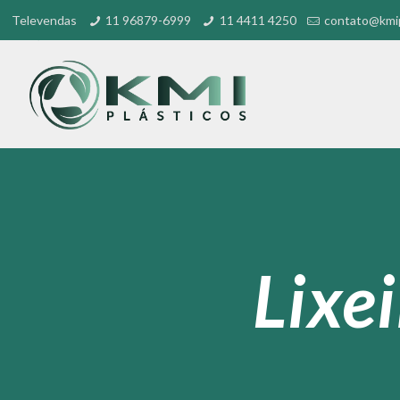
Televendas
11 96879-6999
11 4411 4250
contato@kmip
Lixei