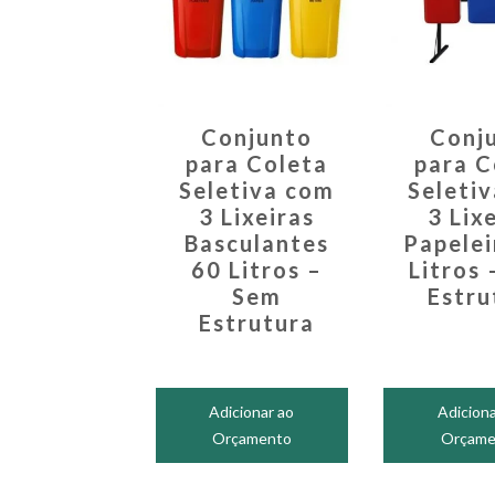
Conjunto
Conj
para Coleta
para C
Seletiva com
Seleti
3 Lixeiras
3 Lix
Basculantes
Papelei
60 Litros –
Litros
Sem
Estru
Estrutura
Adicionar ao
Adiciona
Orçamento
Orçame