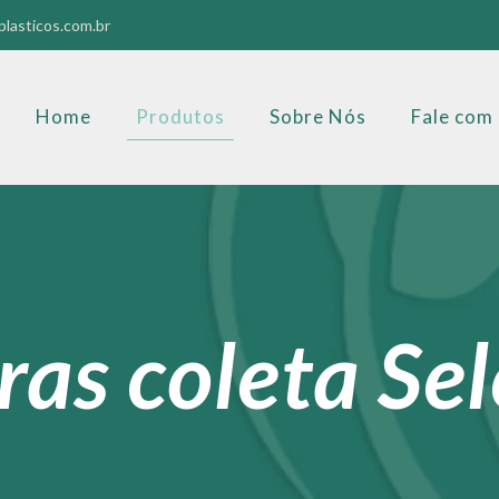
lasticos.com.br
Home
Produtos
Sobre Nós
Fale com
ras coleta Se