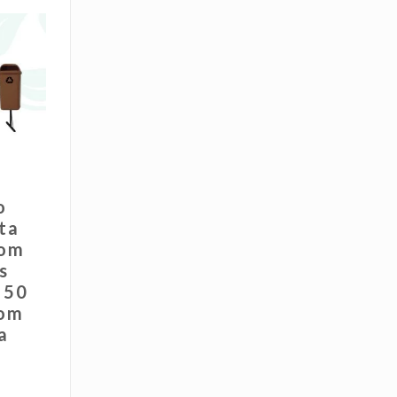
o
ta
com
s
 50
Com
a