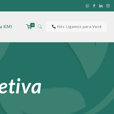
0
 a KMI
Nós Ligamos para Você
letiva