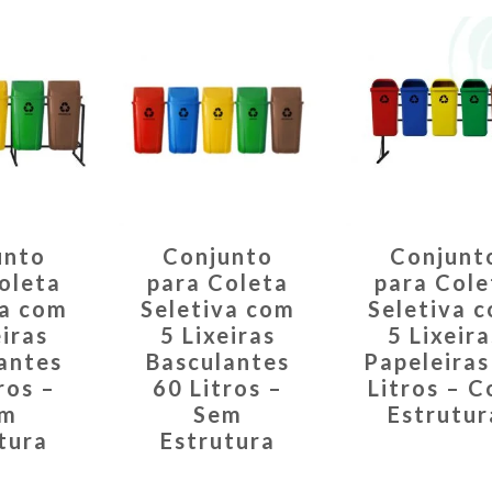
unto
Conjunto
Conjunt
oleta
para Coleta
para Cole
va com
Seletiva com
Seletiva 
eiras
5 Lixeiras
5 Lixeira
antes
Basculantes
Papeleiras
ros –
60 Litros –
Litros – 
m
Sem
Estrutur
tura
Estrutura