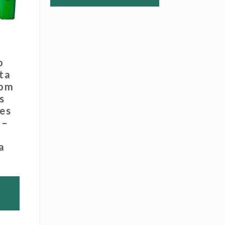
o
ta
com
s
es
 –
a