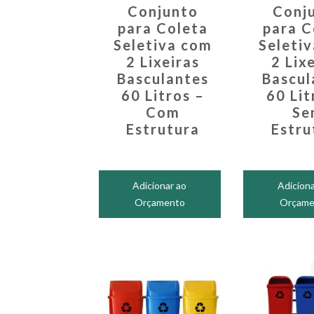
Conjunto
Conj
para Coleta
para C
Seletiva com
Seleti
2 Lixeiras
2 Lix
Basculantes
Bascul
60 Litros –
60 Lit
Com
Se
Estrutura
Estru
Adicionar ao
Adiciona
Orçamento
Orçame