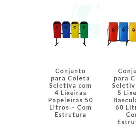
Conjunto
Conj
para Coleta
para C
Seletiva com
Seleti
4 Lixeiras
5 Lix
Papeleiras 50
Bascul
Litros – Com
60 Lit
Estrutura
Co
Estru