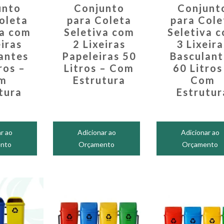
unto
Conjunto
Conjunt
oleta
para Coleta
para Cole
va com
Seletiva com
Seletiva 
eiras
2 Lixeiras
3 Lixeira
antes
Papeleiras 50
Basculant
ros –
Litros – Com
60 Litros
m
Estrutura
Com
tura
Estrutur
r ao
Adicionar ao
Adicionar ao
nto
Orçamento
Orçamento