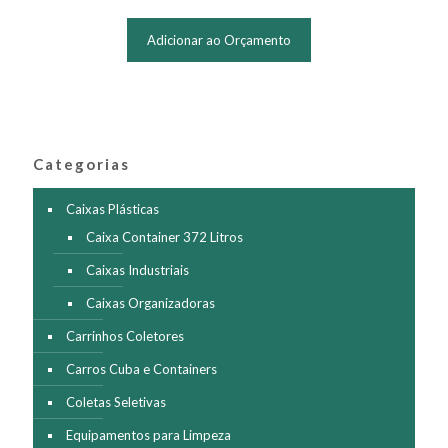
Este
produto
Adicionar ao Orçamento
tem
várias
variantes.
As
opções
podem
ser
Categorias
escolhidas
na
Caixas Plásticas
página
Caixa Container 372 Litros
do
produto
Caixas Industriais
Caixas Organizadoras
Carrinhos Coletores
Carros Cuba e Containers
Coletas Seletivas
Equipamentos para Limpeza