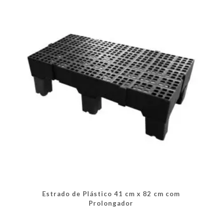
opções
podem
ser
escolhidas
na
página
do
produto
Estrado de Plástico 41 cm x 82 cm com
Prolongador