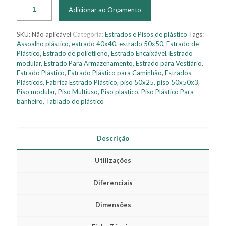
Adicionar ao Orçamento
SKU:
Não aplicável
Categoria:
Estrados e Pisos de plástico
Tags:
Assoalho plástico
,
estrado 40x40
,
estrado 50x50
,
Estrado de
Plástico
,
Estrado de polietileno
,
Estrado Encaixável
,
Estrado
modular
,
Estrado Para Armazenamento
,
Estrado para Vestiário
,
Estrado Plástico
,
Estrado Plástico para Caminhão
,
Estrados
Plásticos
,
Fabrica Estrado Plástico
,
piso 50x25
,
piso 50x50x3
,
Piso modular
,
Piso Multiuso
,
Piso plastico
,
Piso Plástico Para
banheiro
,
Tablado de plástico
Descrição
Utilizações
Diferenciais
Dimensões