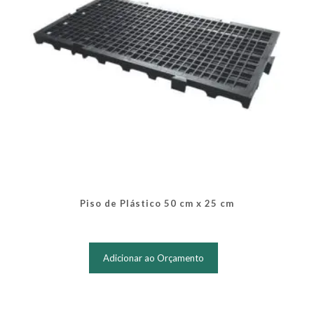
do
produto
Piso de Plástico 50 cm x 25 cm
Este
produto
Adicionar ao Orçamento
tem
várias
variantes.
As