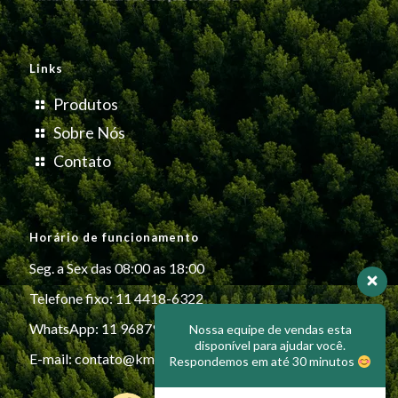
Links
Produtos
Sobre Nós
Contato
Horário de funcionamento
Seg. a Sex das 08:00 as 18:00
Telefone fixo: 11 4418-6322
WhatsApp: 11 96879-6999
Nossa equipe de vendas esta
disponível para ajudar você.
E-mail:
contato@kmiplasticos.com.br
Respondemos em até 30 minutos