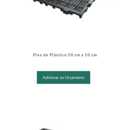
Piso de Plástico 50 cm x 50 cm
Este
produto
Adicionar ao Orçamento
tem
várias
variantes.
As
opções
podem
ser
escolhidas
na
página