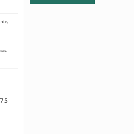
ente,
ngos.
 75