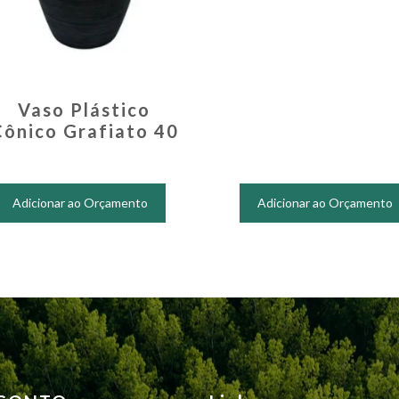
Vaso Plástico
Cônico Grafiato 40
Este
produto
Adicionar ao Orçamento
Adicionar ao Orçamento
tem
várias
variantes.
As
opções
podem
ser
escolhidas
na
página