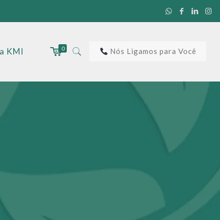
0
 a KMI
Nós Ligamos para Você