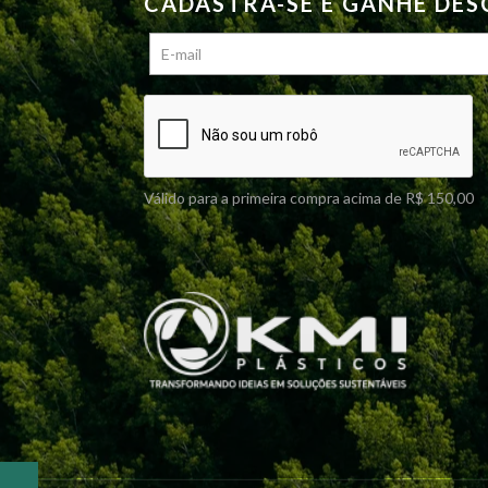
CADASTRA-SE E GANHE DE
do
produto
Válido para a primeira compra acima de R$ 150,00