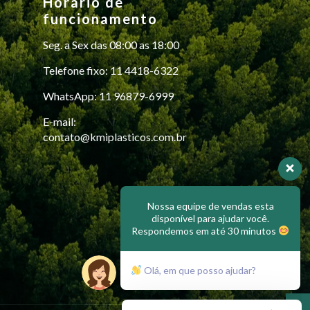
Horário de
do
funcionamento
produto
Seg. a Sex das 08:00 as 18:00
Telefone fixo: 11 4418-6322
WhatsApp: 11 96879-6999
E-mail:
contato@kmiplasticos.com.br
Nossa equipe de vendas esta
disponível para ajudar você.
Respondemos em até 30 minutos
Olá, em que posso ajudar?