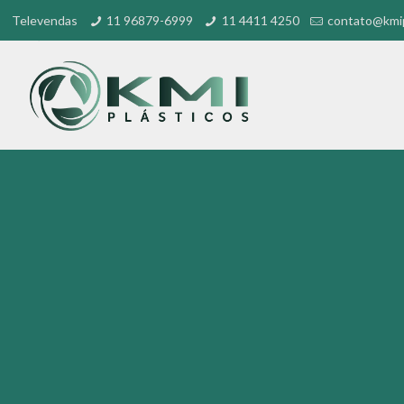
Televendas
11 96879-6999
11 4411 4250
contato@kmip