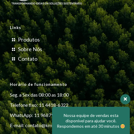
Links
Produtos
Sobre Nós
Contato
Horário de funcionamento
Seg. a Sex das 08:00 as 18:00
Telefone fixo: 11 4418-6322
WhatsApp: 11 96879-6999
Nossa equipe de vendas esta
disponível para ajudar você.
E-mail:
contato@kmiplasticos.com.br
Respondemos em até 30 minutos