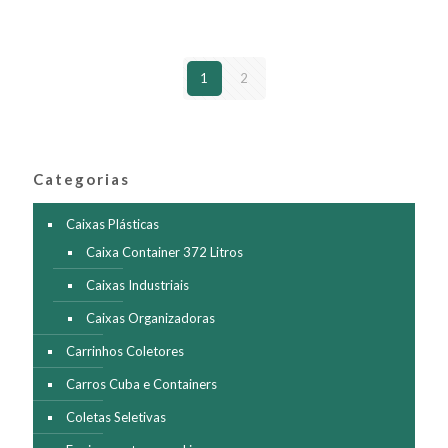
variantes.
As
opções
podem
1
2
ser
escolhidas
na
página
do
produto
Categorias
Caixas Plásticas
Caixa Container 372 Litros
Caixas Industriais
Caixas Organizadoras
Carrinhos Coletores
Carros Cuba e Containers
Coletas Seletivas