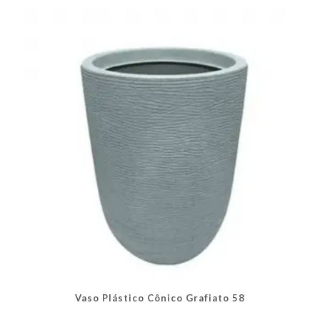
As
opções
podem
ser
escolhidas
na
página
do
produto
Vaso Plástico Cônico Grafiato 58