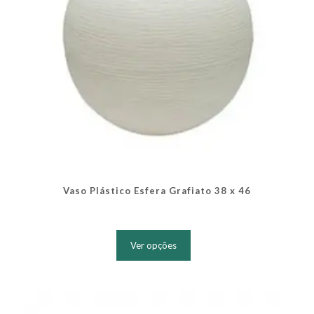
produto
Vaso Plástico Esfera Grafiato 38 x 46
Este
produto
Ver opções
tem
várias
variantes.
As
opções