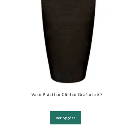
na
página
do
produto
Vaso Plástico Cônico Grafiato 57
Este
produto
Ver opções
tem
várias
variantes.