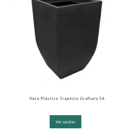
na
página
do
produto
Vaso Plástico Trapézio Grafiato 56
Este
produto
Ver opções
tem
várias