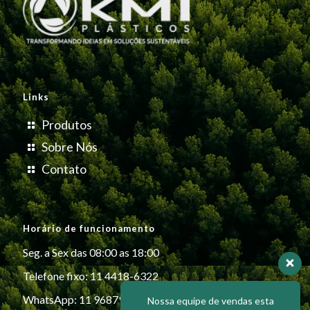
Links
Produtos
Sobre Nós
Contato
Horário de funcionamento
Seg. a Sex das 08:00 as 18:00
Telefone fixo: 11 4418-6322
WhatsApp: 11 96879-6999
Nossa equipe de vendas esta