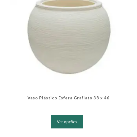
na
página
do
produto
Vaso Plástico Esfera Grafiato 38 x 46
Este
produto
Ver opções
tem
várias
variantes.