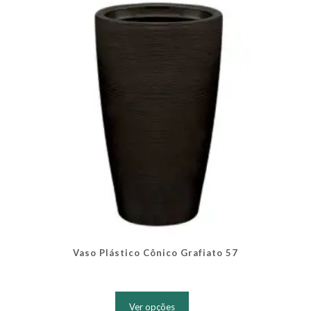
ser
escolhidas
na
página
do
produto
Vaso Plástico Cônico Grafiato 57
Este
produto
Ver opções