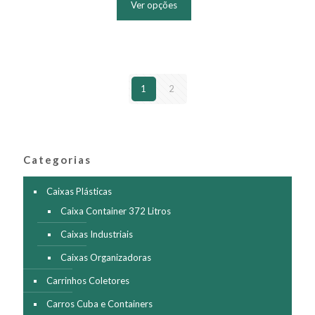
Ver opções
tem
várias
variantes.
As
opções
podem
1
2
ser
escolhidas
na
página
do
produto
Categorias
Caixas Plásticas
Caixa Container 372 Litros
Caixas Industriais
Caixas Organizadoras
Carrinhos Coletores
Carros Cuba e Containers