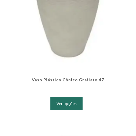
produto
Vaso Plástico Cônico Grafiato 47
Este
produto
Ver opções
tem
várias
variantes.
As
opções
podem