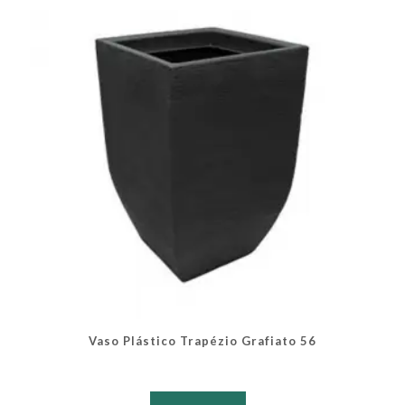
podem
ser
escolhidas
na
página
do
produto
Vaso Plástico Trapézio Grafiato 56
Este
produto