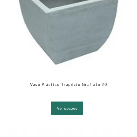
do
produto
Vaso Plástico Trapézio Grafiato 30
Este
produto
Ver opções
tem
várias
variantes.
As
opções