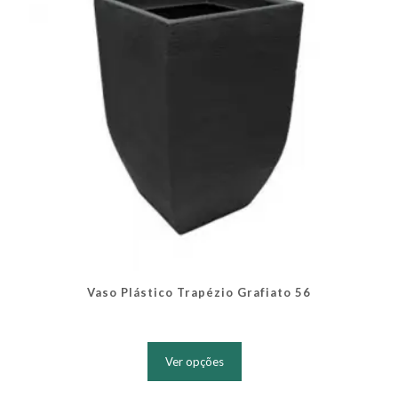
na
página
do
produto
Vaso Plástico Trapézio Grafiato 56
Este
produto
Ver opções
tem
várias