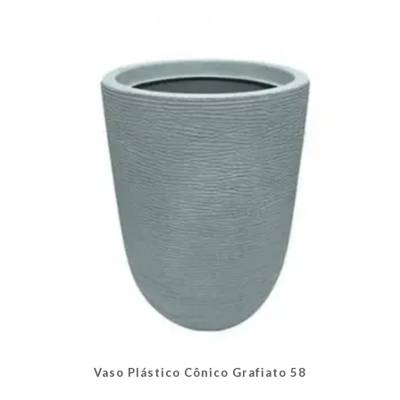
As
opções
podem
ser
escolhidas
na
página
do
produto
Vaso Plástico Cônico Grafiato 58