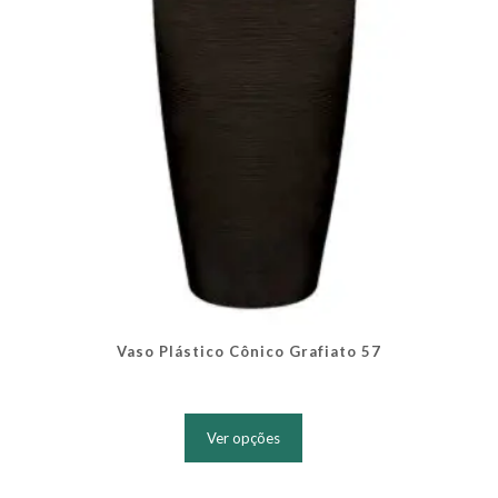
na
página
do
produto
Vaso Plástico Cônico Grafiato 57
Este
produto
Ver opções
tem
várias
variantes.