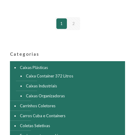
variantes.
As
opções
podem
1
2
ser
escolhidas
na
página
do
produto
Categorias
Caixas Plásticas
Caixa Container 372 Litros
Caixas Industriais
Caixas Organizadoras
Carrinhos Coletores
Carros Cuba e Containers
Coletas Seletivas