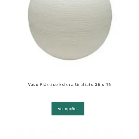
produto
Vaso Plástico Esfera Grafiato 38 x 46
Este
produto
Ver opções
tem
várias
variantes.
As
opções