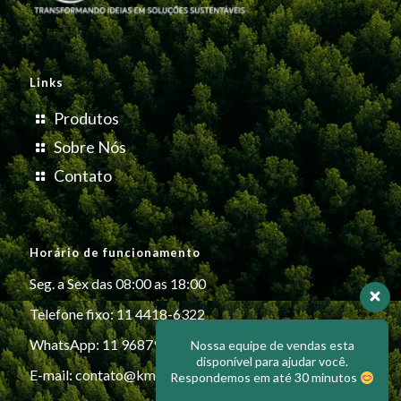
Links
Produtos
Sobre Nós
Contato
Horário de funcionamento
Seg. a Sex das 08:00 as 18:00
Telefone fixo: 11 4418-6322
WhatsApp: 11 96879-6999
Nossa equipe de vendas esta
disponível para ajudar você.
E-mail:
contato@kmiplasticos.com.br
Respondemos em até 30 minutos