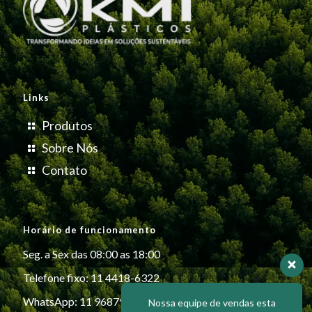
Links
Produtos
Sobre Nós
Contato
Horário de funcionamento
Seg. a Sex das 08:00 as 18:00
Telefone fixo: 11 4418-6322
WhatsApp: 11 96879-6999
Nossa equipe de vendas esta