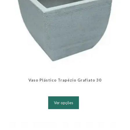
do
produto
Vaso Plástico Trapézio Grafiato 30
Este
produto
Ver opções
tem
várias
variantes.
As
opções