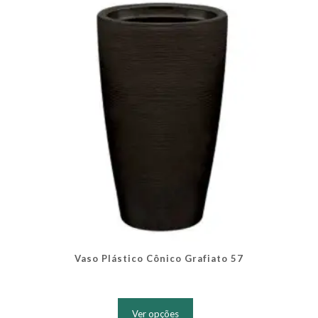
ser
escolhidas
na
página
do
produto
Vaso Plástico Cônico Grafiato 57
Este
produto
Ver opções