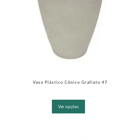
produto
Vaso Plástico Cônico Grafiato 47
Este
produto
Ver opções
tem
várias
variantes.
As
opções
podem