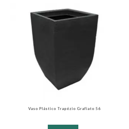
podem
ser
escolhidas
na
página
do
produto
Vaso Plástico Trapézio Grafiato 56
Este
produto