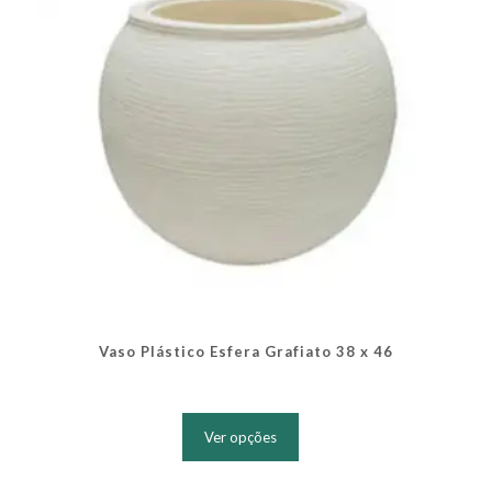
na
página
do
produto
Vaso Plástico Esfera Grafiato 38 x 46
Este
produto
Ver opções
tem
várias
variantes.