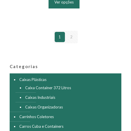
Ver opções
tem
várias
variantes.
As
opções
podem
1
2
ser
escolhidas
na
página
do
produto
Categorias
Caixas Plásticas
Caixa Container 372 Litros
Caixas Industriais
Caixas Organizadoras
Carrinhos Coletores
Carros Cuba e Containers