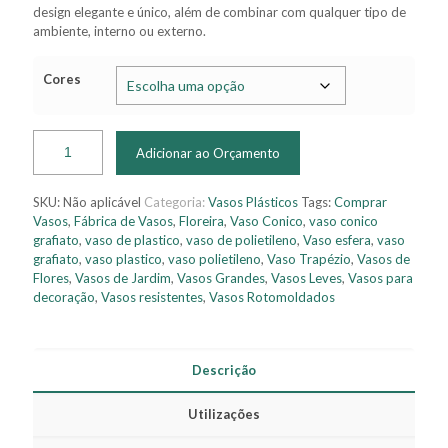
design elegante e único, além de combinar com qualquer tipo de
ambiente, interno ou externo.
Cores
Adicionar ao Orçamento
SKU:
Não aplicável
Categoria:
Vasos Plásticos
Tags:
Comprar
Vasos
,
Fábrica de Vasos
,
Floreira
,
Vaso Conico
,
vaso conico
grafiato
,
vaso de plastico
,
vaso de polietileno
,
Vaso esfera
,
vaso
grafiato
,
vaso plastico
,
vaso polietileno
,
Vaso Trapézio
,
Vasos de
Flores
,
Vasos de Jardim
,
Vasos Grandes
,
Vasos Leves
,
Vasos para
decoração
,
Vasos resistentes
,
Vasos Rotomoldados
Descrição
Utilizações