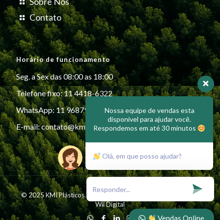
Sobre Nós
Contato
Horário de funcionamento
Seg. a Sex das 08:00 as 18:00
Telefone fixo: 11 4418-6322
WhatsApp: 11 96879-6999
Nossa equipe de vendas esta
disponível para ajudar você.
E-mail:
contato@kmiplasticos.com.br
Respondemos em até 30 minutos
Olá, em que posso ajudar?
© 2025 KMI Plásticos. All Rights Reserved - Desenvolvido por
Wii Digital
Vendas Online