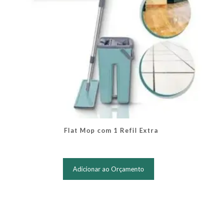
produto
Flat Mop com 1 Refil Extra
Adicionar ao Orçamento