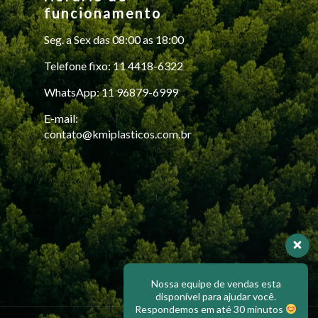
funcionamento
Seg. a Sex das 08:00 as 18:00
Telefone fixo: 11 4418-6322
WhatsApp: 11 96879-6999
E-mail:
contato@kmiplasticos.com.br
Nossa equipe de vendas esta
disponível para ajudar você.
Respondemos em até 30 minutos
Olá, em que posso ajudar?