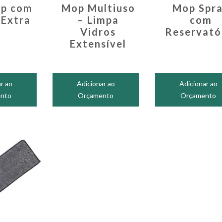
op com
Mop Multiuso
Mop Spr
 Extra
– Limpa
com
Vidros
Reservató
Extensível
r ao
Adicionar ao
Adicionar ao
nto
Orçamento
Orçamento