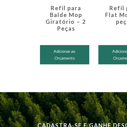
Refil para
Refil
Balde Mop
Flat M
Giratório – 2
peç
Peças
Adicionar ao
Adiciona
Orçamento
Orçame
CADASTRA-SE E GANHE DE