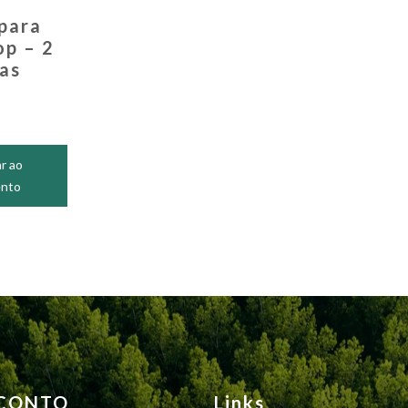
 para
op – 2
as
r ao
nto
SCONTO
Links