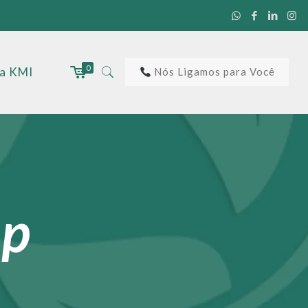
0
 a KMI
Nós Ligamos para Você
op