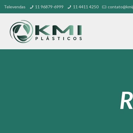
Televendas
11 96879-6999
11 4411 4250
contato@kmip
R