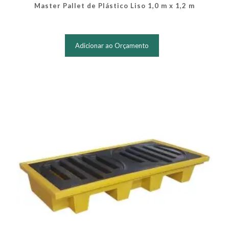
Master Pallet de Plástico Liso 1,0 m x 1,2 m
Este
produto
Adicionar ao Orçamento
tem
várias
variantes.
As
opções
podem
ser
escolhidas
na
página
do
produto