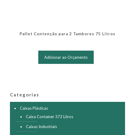
Pallet Contenção para 2 Tambores 75 Litros
Este
produto
Adicionar ao Orçamento
tem
várias
variantes.
As
opções
podem
ser
Categorias
escolhidas
na
Caixas Plásticas
página
Caixa Container 372 Litros
do
produto
Caixas Industriais