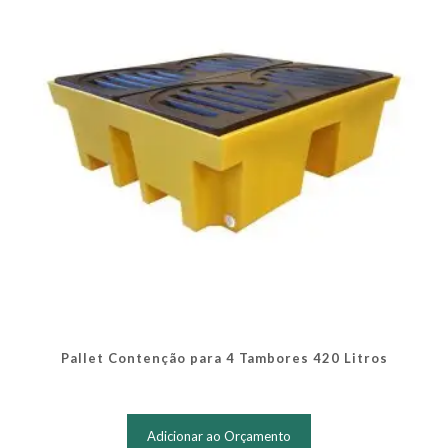
Pallet Contenção para 4 Tambores 420 Litros
Este
produto
Adicionar ao Orçamento
tem