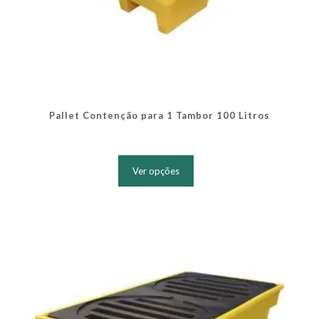
Pallet Contenção para 1 Tambor 100 Litros
Este
produto
Ver opções
tem
várias
variantes.
As
opções
podem
ser
escolhidas
na
página
do