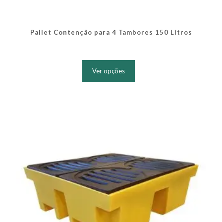
Pallet Contenção para 4 Tambores 150 Litros
Este
produto
Ver opções
tem
várias
variantes.
As
opções
podem
ser
escolhidas
na
página
do
produto