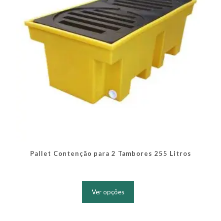
na
página
do
produto
Pallet Contenção para 2 Tambores 255 Litros
Este
produto
Ver opções
tem
várias
variantes.