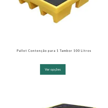
Pallet Contenção para 1 Tambor 100 Litros
Este
produto
Ver opções
tem
várias
variantes.
As
opções
podem
ser
escolhidas