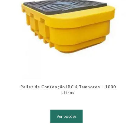
do
produto
Pallet de Contenção IBC 4 Tambores – 1000
Litros
Este
produto
Ver opções
tem
várias
variantes.