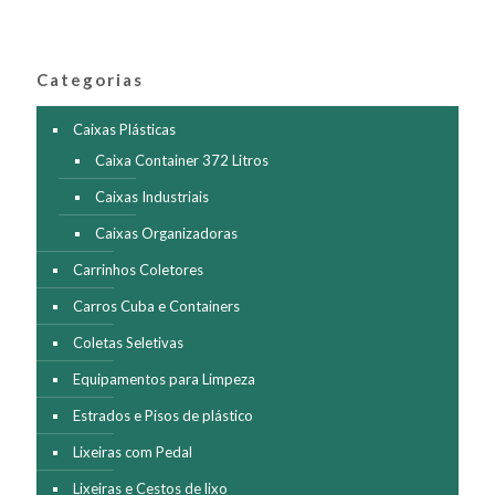
As
opções
podem
ser
Categorias
escolhidas
na
página
Caixas Plásticas
do
Caixa Container 372 Litros
produto
Caixas Industriais
Caixas Organizadoras
Carrinhos Coletores
Carros Cuba e Containers
Coletas Seletivas
Equipamentos para Limpeza
Estrados e Pisos de plástico
Lixeiras com Pedal
Lixeiras e Cestos de lixo