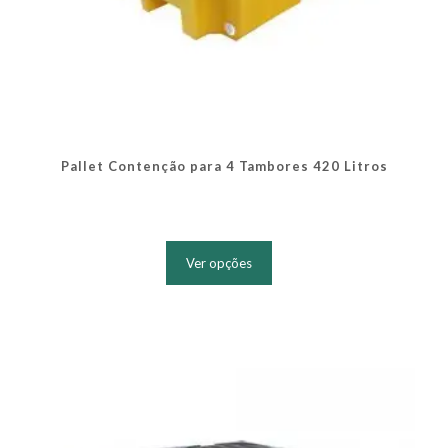
Pallet Contenção para 4 Tambores 420 Litros
Este
produto
Ver opções
tem
várias
variantes.
As
opções
podem
ser
escolhidas
na
página