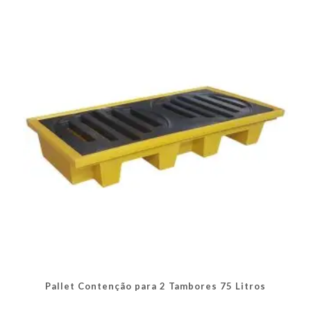
As
opções
podem
ser
escolhidas
na
página
do
produto
Pallet Contenção para 2 Tambores 75 Litros