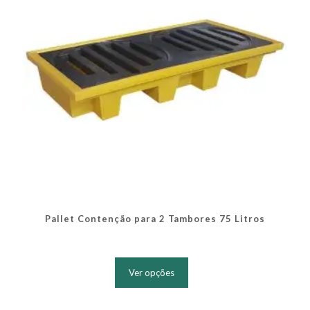
na
página
do
produto
Pallet Contenção para 2 Tambores 75 Litros
Este
produto
Ver opções
tem
várias
variantes.