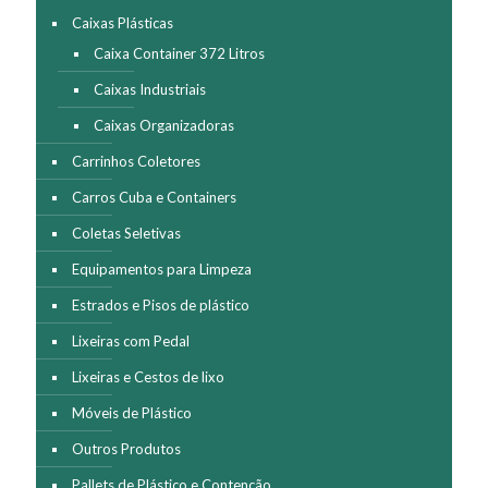
página
Caixas Plásticas
do
Caixa Container 372 Litros
produto
Caixas Industriais
Caixas Organizadoras
Carrinhos Coletores
Carros Cuba e Containers
Coletas Seletivas
Equipamentos para Limpeza
Estrados e Pisos de plástico
Lixeiras com Pedal
Lixeiras e Cestos de lixo
Móveis de Plástico
Outros Produtos
Pallets de Plástico e Contenção