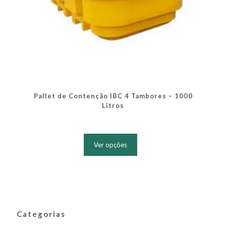
Pallet de Contenção IBC 4 Tambores – 1000
Litros
Este
produto
Ver opções
tem
várias
variantes.
As
opções
podem
ser
Categorias
escolhidas
na