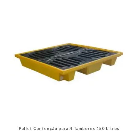
As
opções
podem
ser
escolhidas
na
página
do
produto
Pallet Contenção para 4 Tambores 150 Litros