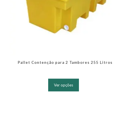
Pallet Contenção para 2 Tambores 255 Litros
Este
produto
Ver opções
tem
várias
variantes.
As
opções
podem
ser
escolhidas