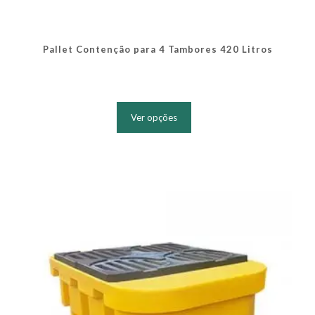
Pallet Contenção para 4 Tambores 420 Litros
Este
produto
Ver opções
tem
várias
variantes.
As
opções
podem
ser
escolhidas
na
página
do
produto