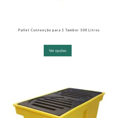
Pallet Contenção para 1 Tambor 100 Litros
Este
produto
Ver opções
tem
várias
variantes.
As
opções
podem
ser
escolhidas
na
página
do
produto