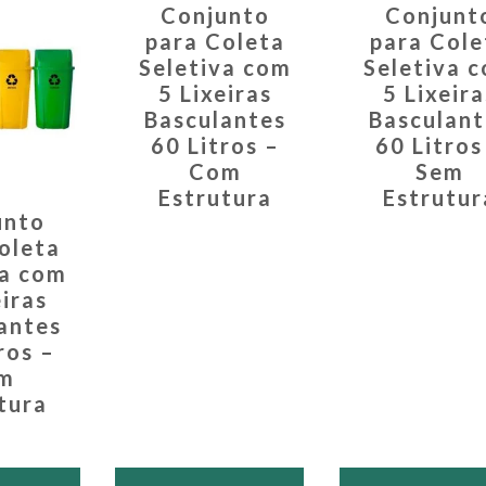
Conjunto
Conjunt
para Coleta
para Cole
Seletiva com
Seletiva 
5 Lixeiras
5 Lixeira
Basculantes
Basculant
60 Litros –
60 Litros
Com
Sem
Estrutura
Estrutur
unto
oleta
va com
eiras
antes
ros –
m
tura