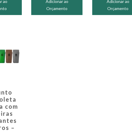
r ao
Adicionar ao
Adicionar ao
nto
Orçamento
Orçamento
unto
oleta
va com
eiras
antes
ros –