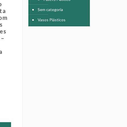
o
Sem categoria
ta
com
Vasos Plásticos
s
es
 –
a