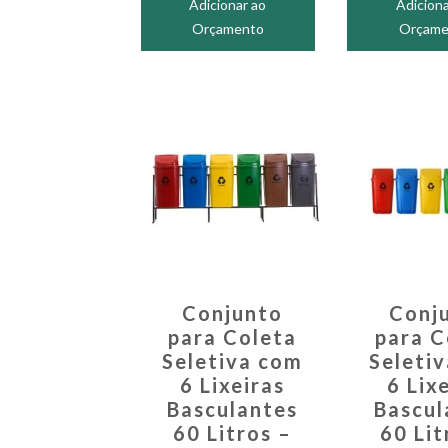
Adicionar ao
Adiciona
Orçamento
Orçame
Conjunto
Conj
para Coleta
para C
Seletiva com
Seleti
6 Lixeiras
6 Lix
Basculantes
Bascul
60 Litros –
60 Lit