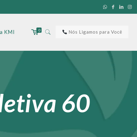
0
 a KMI
Nós Ligamos para Você
letiva 60