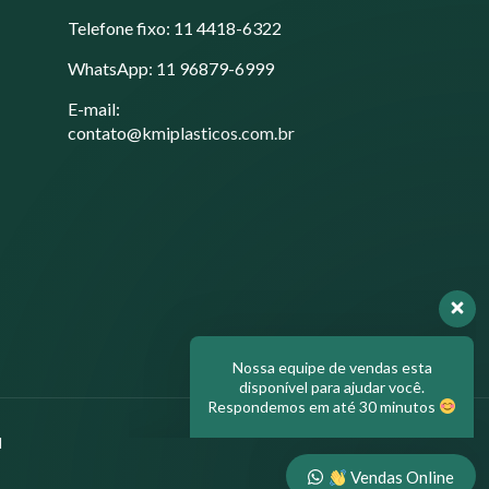
Telefone fixo: 11 4418-6322
WhatsApp: 11 96879-6999
E-mail:
contato@kmiplasticos.com.br
Nossa equipe de vendas esta
disponível para ajudar você.
Respondemos em até 30 minutos
Olá, em que posso ajudar?
l
Vendas Online