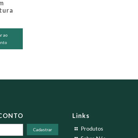
m
tura
r ao
nto
SCONTO
Links
Produtos