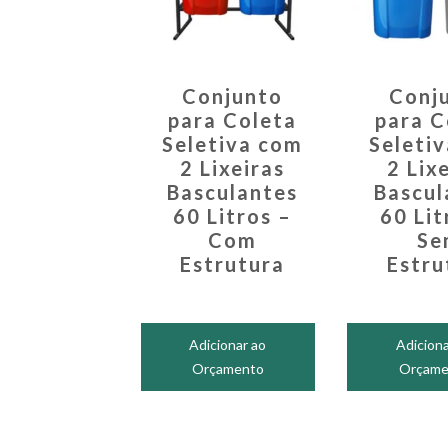
Conjunto
Conj
para Coleta
para C
Seletiva com
Seleti
2 Lixeiras
2 Lix
Basculantes
Bascul
60 Litros –
60 Lit
Com
Se
Estrutura
Estru
Adicionar ao
Adiciona
Orçamento
Orçame