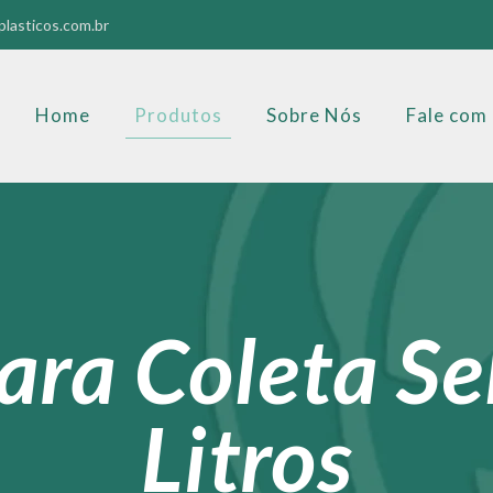
lasticos.com.br
Home
Produtos
Sobre Nós
Fale com
para Coleta Se
Litros