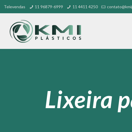
Televendas
11 96879-6999
11 4411 4250
contato@kmip
Lixeira 