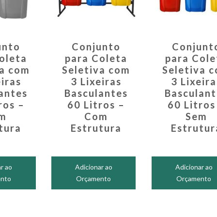
unto
Conjunto
Conjunt
oleta
para Coleta
para Cole
va com
Seletiva com
Seletiva 
eiras
3 Lixeiras
3 Lixeira
antes
Basculantes
Basculant
ros –
60 Litros –
60 Litros
m
Com
Sem
tura
Estrutura
Estrutur
r ao
Adicionar ao
Adicionar ao
nto
Orçamento
Orçamento