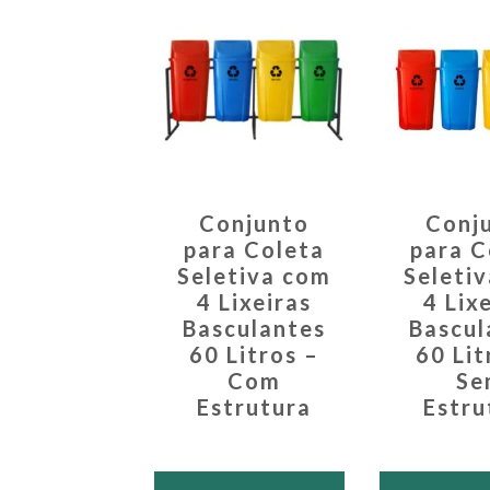
Conjunto
Conj
para Coleta
para C
Seletiva com
Seleti
4 Lixeiras
4 Lix
Basculantes
Bascul
60 Litros –
60 Lit
Com
Se
Estrutura
Estru