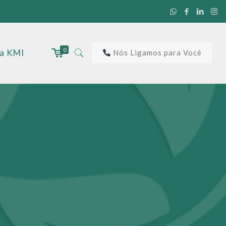
0
 a KMI
Nós Ligamos para Você