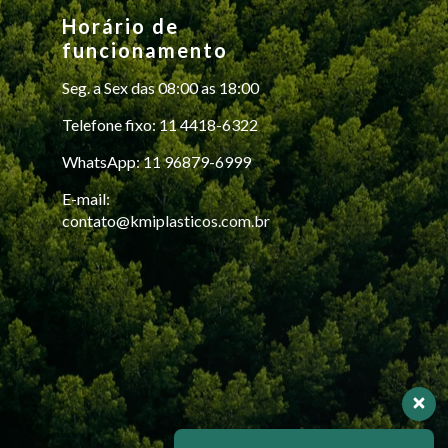
Horário de
funcionamento
Seg. a Sex das 08:00 as 18:00
Telefone fixo: 11 4418-6322
WhatsApp: 11 96879-6999
E-mail:
contato@kmiplasticos.com.br
Nossa equipe de vendas esta
disponível para ajudar você.
Respondemos em até 30 minutos
Olá, em que posso ajudar?