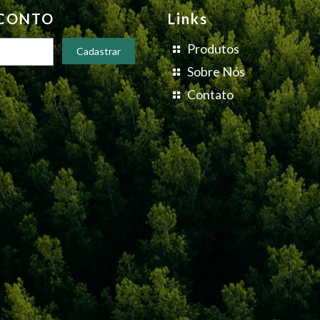
SCONTO
Links
Produtos
Sobre Nós
Contato