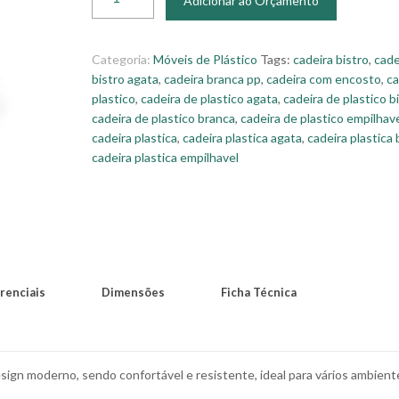
Adicionar ao Orçamento
Categoria:
Móveis de Plástico
Tags:
cadeira bistro
,
cade
bistro agata
,
cadeira branca pp
,
cadeira com encosto
,
ca
plastico
,
cadeira de plastico agata
,
cadeira de plastico b
cadeira de plastico branca
,
cadeira de plastico empilhav
cadeira plastica
,
cadeira plastica agata
,
cadeira plastica 
cadeira plastica empilhavel
renciais
Dimensões
Ficha Técnica
sign moderno, sendo confortável e resistente, ideal para vários ambient