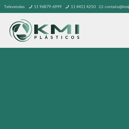
Televendas
11 96879-6999
11 4411 4250
contato@kmip