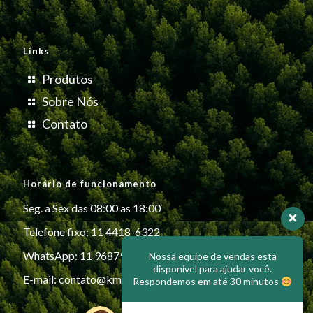
Links
Produtos
Sobre Nós
Contato
Horário de funcionamento
Seg. a Sex das 08:00 as 18:00
Telefone fixo: 11 4418-6322
WhatsApp: 11 96879-6999
Nossa equipe de vendas esta
disponível para ajudar você.
E-mail:
contato@kmiplasticos.com.br
Respondemos em até 30 minutos