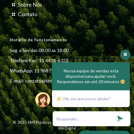
Sobre Nós
Contato
Horário de funcionamento
Seg. a Sex das 08:00 as 18:00
Telefone fixo: 11 4418-6322
WhatsApp: 11 96879-6999
Nossa equipe de vendas esta
disponível para ajudar você.
E-mail:
contato@kmiplasticos.com.br
Respondemos em até 30 minutos
Olá, em que posso ajudar?
© 2025 KMI Plásticos. All Rights Reserved - Desenvolvido por
Wii Digital