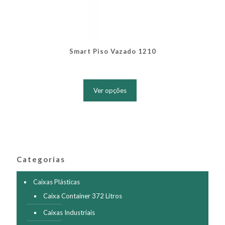
Smart Piso Vazado 1210
Este
produto
Ver opções
tem
várias
variantes.
As
opções
podem
ser
Categorias
escolhidas
na
página
Caixas Plásticas
do
Caixa Container 372 Litros
produto
Caixas Industriais