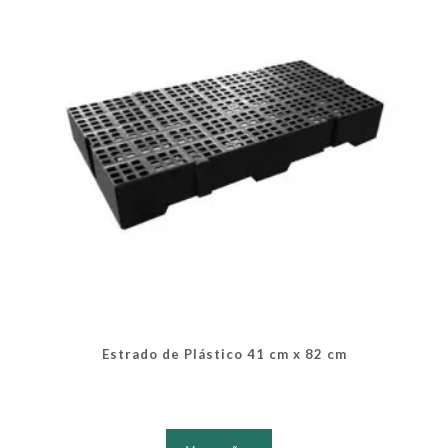
ser
escolhidas
na
página
do
produto
Estrado de Plástico 41 cm x 82 cm
Este
produto