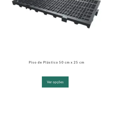
Piso de Plástico 50 cm x 25 cm
Este
produto
Ver opções
tem
várias
variantes.
As
opções
podem
ser