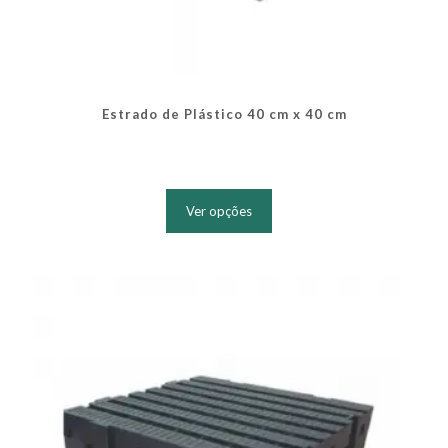
Estrado de Plástico 40 cm x 40 cm
Este
produto
Ver opções
tem
várias
variantes.
As
opções
podem
ser
escolhidas
na
página
do
produto