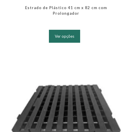
Estrado de Plástico 41 cm x 82 cm com
Prolongador
Este
produto
Ver opções
tem
várias
variantes.
As
opções
podem
ser
escolhidas
na
página
do
produto