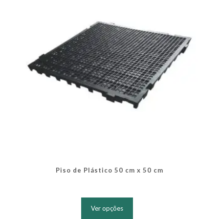
escolhidas
na
página
do
produto
Piso de Plástico 50 cm x 50 cm
Este
produto
Ver opções
tem