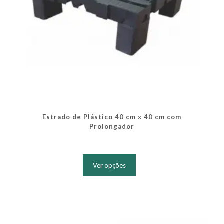
Estrado de Plástico 40 cm x 40 cm com
Prolongador
Este
produto
Ver opções
tem
várias
variantes.
As
opções
podem