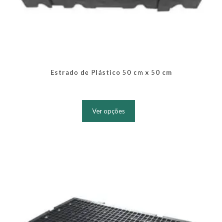
Estrado de Plástico 50 cm x 50 cm
Este
produto
Ver opções
tem
várias
variantes.
As
opções
podem
ser
escolhidas
na
página
do
produto