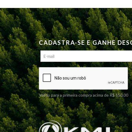
opções
podem
ser
escolhidas
na
página
CADASTRA-SE E GANHE DE
do
produto
Válido para a primeira compra acima de R$ 150,00