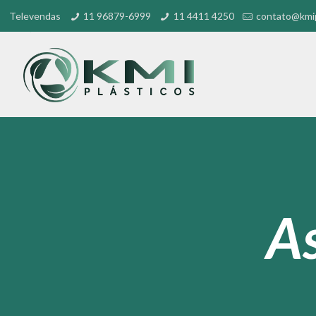
Televendas
11 96879-6999
11 4411 4250
contato@kmip
As