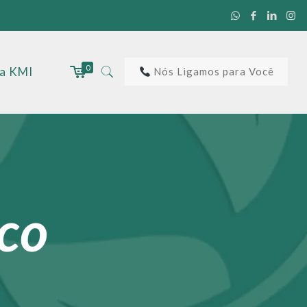
0
 a KMI
Nós Ligamos para Você
ico