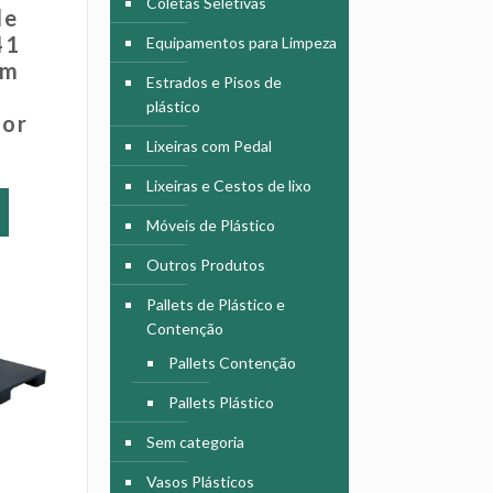
Coletas Seletivas
de
41
Equipamentos para Limpeza
cm
Estrados e Pisos de
plástico
dor
Lixeiras com Pedal
Este
Lixeiras e Cestos de lixo
produto
Móveis de Plástico
tem
várias
Outros Produtos
variantes.
As
Pallets de Plástico e
opções
Contenção
podem
Pallets Contenção
ser
escolhidas
Pallets Plástico
na
Sem categoria
página
do
Vasos Plásticos