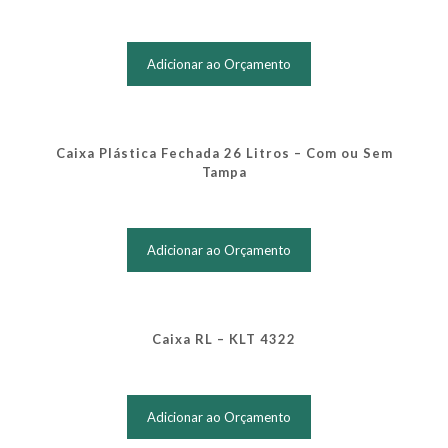
Este
produto
Adicionar ao Orçamento
tem
várias
variantes.
As
opções
Caixa Plástica Fechada 26 Litros – Com ou Sem
podem
Tampa
ser
escolhidas
Este
na
produto
página
Adicionar ao Orçamento
tem
do
várias
produto
variantes.
As
opções
Caixa RL – KLT 4322
podem
ser
Este
escolhidas
produto
na
Adicionar ao Orçamento
tem
página
várias