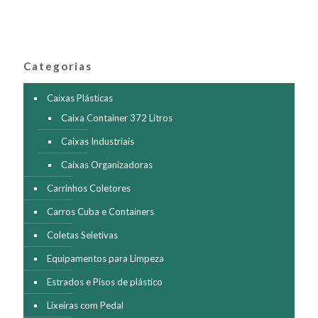
do
variantes.
produto
As
opções
podem
ser
Categorias
escolhidas
na
Caixas Plásticas
página
Caixa Container 372 Litros
do
produto
Caixas Industriais
Caixas Organizadoras
Carrinhos Coletores
Carros Cuba e Containers
Coletas Seletivas
Equipamentos para Limpeza
Estrados e Pisos de plástico
Lixeiras com Pedal