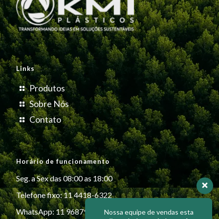
Links
Produtos
Sobre Nós
Contato
Horário de funcionamento
Seg. a Sex das 08:00 as 18:00
Telefone fixo: 11 4418-6322
WhatsApp: 11 96879-6999
Nossa equipe de vendas esta