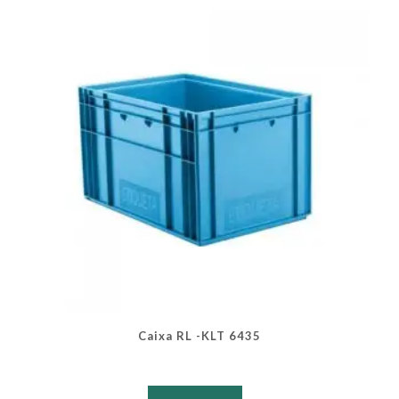
podem
ser
escolhidas
na
página
do
produto
Caixa RL -KLT 6435
Este
produto