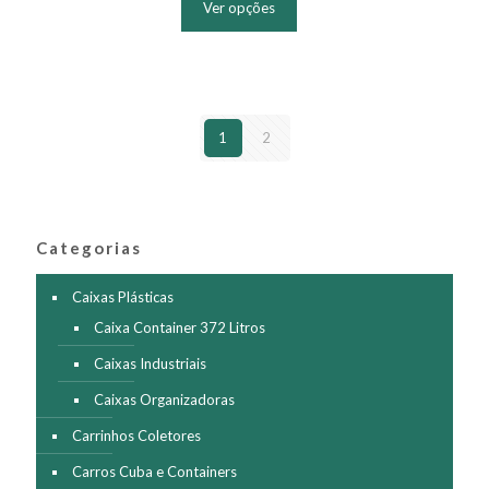
Ver opções
tem
várias
variantes.
As
opções
podem
1
2
ser
escolhidas
na
página
do
produto
Categorias
Caixas Plásticas
Caixa Container 372 Litros
Caixas Industriais
Caixas Organizadoras
Carrinhos Coletores
Carros Cuba e Containers