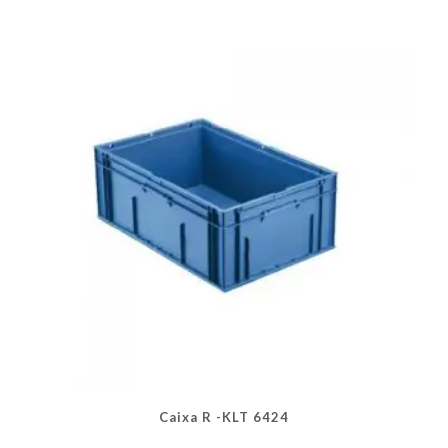
As
opções
podem
ser
escolhidas
na
página
do
produto
Caixa R -KLT 6424