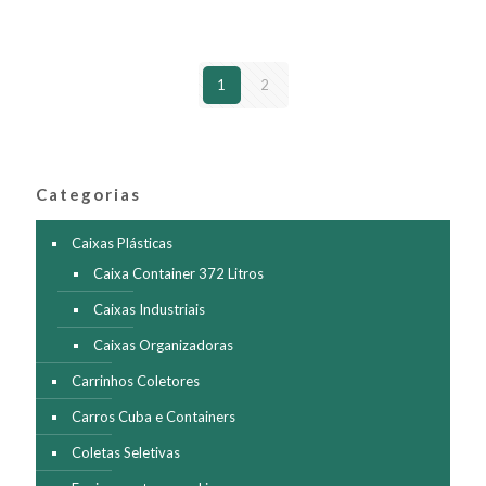
variantes.
As
opções
podem
1
2
ser
escolhidas
na
página
do
produto
Categorias
Caixas Plásticas
Caixa Container 372 Litros
Caixas Industriais
Caixas Organizadoras
Carrinhos Coletores
Carros Cuba e Containers
Coletas Seletivas