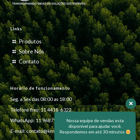
Links
Produtos
Sobre Nós
Contato
Horário de funcionamento
Seg. a Sex das 08:00 as 18:00
Telefone fixo: 11 4418-6322
WhatsApp: 11 96879-6999
Nossa equipe de vendas esta
disponível para ajudar você.
E-mail:
contato@kmiplasticos.com.br
Respondemos em até 30 minutos