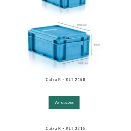
produto
Caixa R – KLT 2158
Este
produto
Ver opções
tem
várias
variantes.
As
opções
Caixa R – KLT 3215