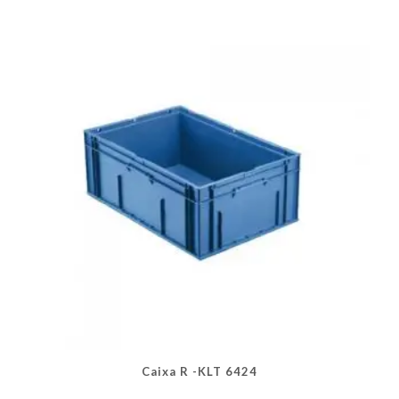
As
opções
podem
ser
escolhidas
na
página
do
produto
Caixa R -KLT 6424