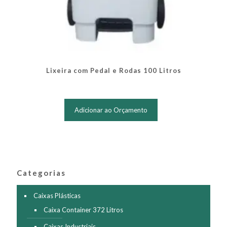
Lixeira com Pedal e Rodas 100 Litros
Este
produto
Adicionar ao Orçamento
tem
várias
variantes.
As
opções
podem
ser
Categorias
escolhidas
na
Caixas Plásticas
página
Caixa Container 372 Litros
do
produto
Caixas Industriais