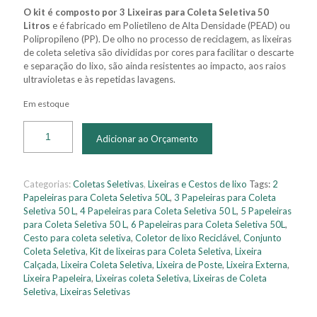
O kit é composto por 3 Lixeiras para Coleta Seletiva 50
Litros
e é fabricado em Polietileno de Alta Densidade (PEAD) ou
Polipropileno (PP). De olho no processo de reciclagem, as lixeiras
de coleta seletiva são divididas por cores para facilitar o descarte
e separação do lixo, são ainda resistentes ao impacto, aos raios
ultravioletas e às repetidas lavagens.
Em estoque
Adicionar ao Orçamento
Categorias:
Coletas Seletivas
,
Lixeiras e Cestos de lixo
Tags:
2
Papeleiras para Coleta Seletiva 50L
,
3 Papeleiras para Coleta
Seletiva 50 L
,
4 Papeleiras para Coleta Seletiva 50 L
,
5 Papeleiras
para Coleta Seletiva 50 L
,
6 Papeleiras para Coleta Seletiva 50L
,
Cesto para coleta seletiva
,
Coletor de lixo Reciclável
,
Conjunto
Coleta Seletiva
,
Kit de lixeiras para Coleta Seletiva
,
Lixeira
Calçada
,
Lixeira Coleta Seletiva
,
Lixeira de Poste
,
Lixeira Externa
,
Lixeira Papeleira
,
Lixeiras coleta Seletiva
,
Lixeiras de Coleta
Seletiva
,
Lixeiras Seletivas