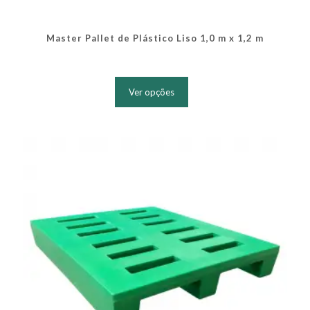
Master Pallet de Plástico Liso 1,0 m x 1,2 m
Este
produto
Ver opções
tem
várias
variantes.
As
opções
podem
ser
escolhidas
na
página
do
produto