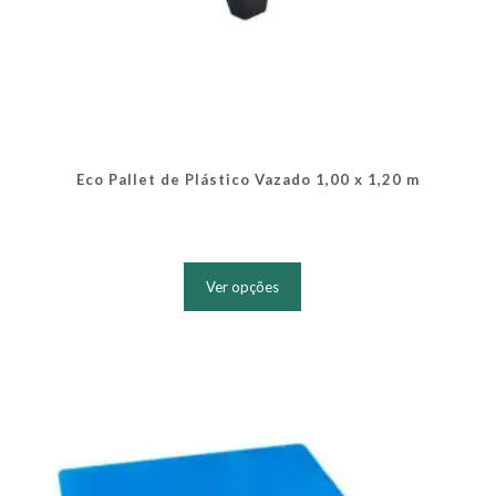
Eco Pallet de Plástico Vazado 1,00 x 1,20 m
Este
produto
Ver opções
tem
várias
variantes.
As
opções
podem
ser
escolhidas
na
página