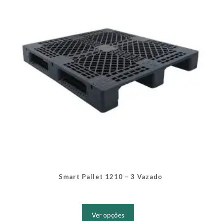
ser
escolhidas
na
página
do
produto
Smart Pallet 1210 – 3 Vazado
Este
produto
Ver opções
tem