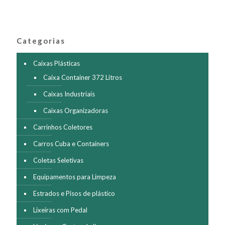
As
opções
podem
ser
Categorias
escolhidas
na
página
Caixas Plásticas
do
Caixa Container 372 Litros
produto
Caixas Industriais
Caixas Organizadoras
Carrinhos Coletores
Carros Cuba e Containers
Coletas Seletivas
Equipamentos para Limpeza
Estrados e Pisos de plástico
Lixeiras com Pedal