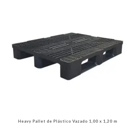
opções
podem
ser
escolhidas
na
página
do
produto
Heavy Pallet de Plástico Vazado 1,00 x 1,20 m