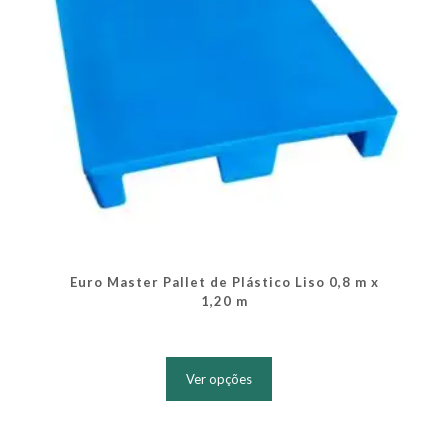
do
produto
Euro Master Pallet de Plástico Liso 0,8 m x
1,20 m
Este
produto
Ver opções
tem
várias
variantes.
As