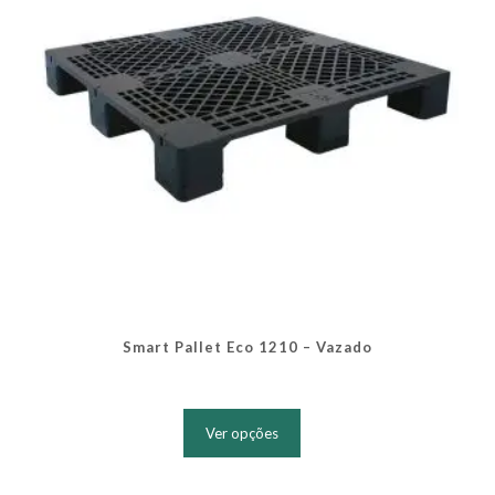
na
página
do
produto
Smart Pallet Eco 1210 – Vazado
Este
produto
Ver opções
tem
várias
variantes.