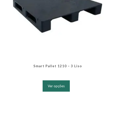
produto
Smart Pallet 1210 – 3 Liso
Este
produto
Ver opções
tem
várias
variantes.
As
opções
podem