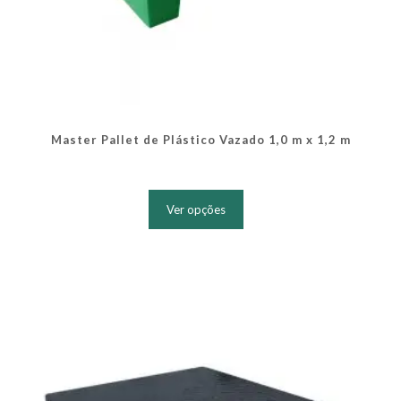
Master Pallet de Plástico Vazado 1,0 m x 1,2 m
Este
produto
Ver opções
tem
várias
variantes.
As
opções
podem
ser
escolhidas
na
página
do