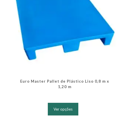
do
produto
Euro Master Pallet de Plástico Liso 0,8 m x
1,20 m
Este
produto
Ver opções
tem
várias
variantes.
As