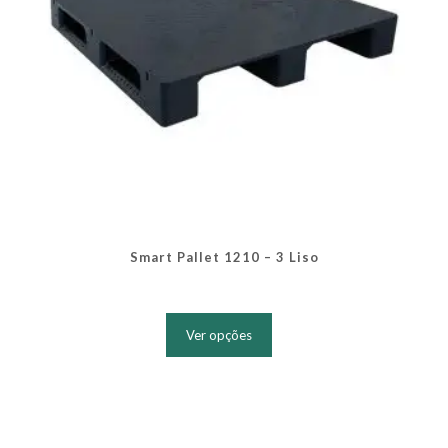
produto
Smart Pallet 1210 – 3 Liso
Este
produto
Ver opções
tem
várias
variantes.
As
opções
podem