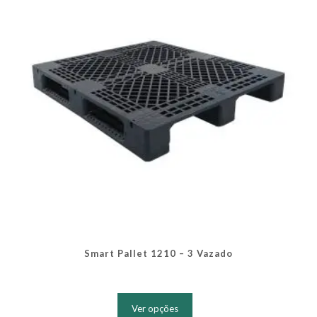
ser
escolhidas
na
página
do
produto
Smart Pallet 1210 – 3 Vazado
Este
produto
Ver opções
tem