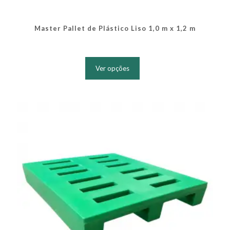
Master Pallet de Plástico Liso 1,0 m x 1,2 m
Este
produto
Ver opções
tem
várias
variantes.
As
opções
podem
ser
escolhidas
na
página
do
produto