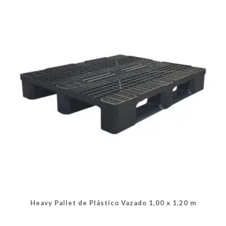
opções
podem
ser
escolhidas
na
página
do
produto
Heavy Pallet de Plástico Vazado 1,00 x 1,20 m