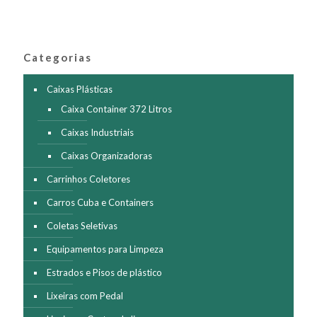
As
opções
podem
ser
Categorias
escolhidas
na
página
Caixas Plásticas
do
Caixa Container 372 Litros
produto
Caixas Industriais
Caixas Organizadoras
Carrinhos Coletores
Carros Cuba e Containers
Coletas Seletivas
Equipamentos para Limpeza
Estrados e Pisos de plástico
Lixeiras com Pedal