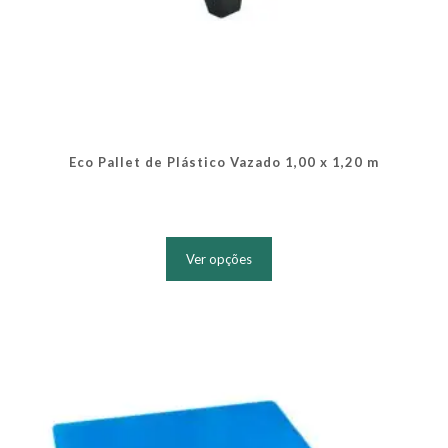
Eco Pallet de Plástico Vazado 1,00 x 1,20 m
Este
produto
Ver opções
tem
várias
variantes.
As
opções
podem
ser
escolhidas
na
página