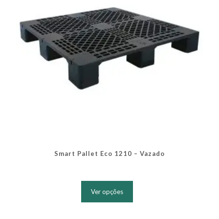
na
página
do
produto
Smart Pallet Eco 1210 – Vazado
Este
produto
Ver opções
tem
várias
variantes.