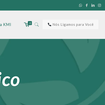
0
 a KMI
Nós Ligamos para Você
ico