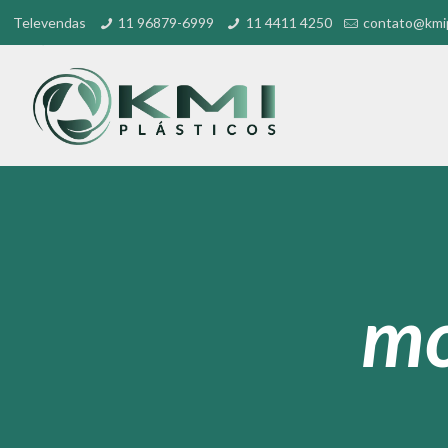
Televendas
11 96879-6999
11 4411 4250
contato@kmip
mo